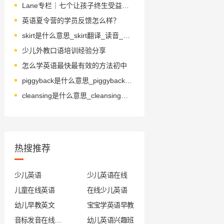
Lane专栏｜七个让孩子终生受益的礼貌小习惯～
英语夏令营的学员反馈怎么样？
skirt是什么意思_skirt翻译_读音_用法_翻译
少儿外教口语培训经验分享
怎么学英语最快最有效的方法初中
piggyback是什么意思_piggyback怎么读_音标ˈpɪgɪbæk
cleansing是什么意思_cleansing怎么读_音标'klenzɪŋ
热搜推荐
少儿英语
少儿英语在线
儿童在线英语
在线少儿英语
幼儿早教英文
宝宝学英语早教
音标发音在线试听
幼儿英语兴趣班