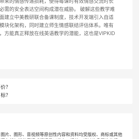
带来的情感传递损耗，使得每课时有效情感交流时长
习必需的安全表达空间构成潜在威胁。 破解这些教学难
面建立中美教研联合备课制度，技术开发端引入自适
模块化架构，同时建立师生情感联结评估体系。唯有
方能真正释放在线英语教学的潜能，这也是VIPKID
评价？
目标？
、图片、图形、音视频等原创性内容和资料均受版权、商标或其他