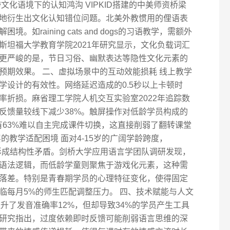
文化语境下的认知鸿沟 VIPKID搭建的中美师资桥梁
地衍生出文化认知错位问题。北美外教惯用的俚语表
如raining cats and dogs的习语教学，需额外
斯坦福大学教育学院2021年研究显示，文化负载词汇
。更严峻的是，节日习俗、幽默表达等隐性文化元素的
预期效果。 二、虚拟场景中的互动效能损耗 线上教学
学设计的有效性。网络延迟造成的0.5秒以上卡顿时
率折损。麻省理工学院人机交互实验室2022年追踪数
反馈量较线下减少38%。触屏操作对低龄学员构成的
有63%难以自主完成课件切换，这直接削弱了翻转课堂
的教学适配困境 面对4-15岁的广阔学龄跨度，
求形成结构性矛盾。剑桥大学应用语言学团队调研发现，
语法逻辑，而低龄学童则聚焦于游戏化元素，这种需
配落差。特别是青春期学员的心理特征变化，使得固定
临每月5%的师生匹配调整压力。 四、技术赋能与人文
提升了发音准确率12%，但却导致34%的学员产生工具
研究指出，过度依赖即时反馈可能削弱语言思维的深