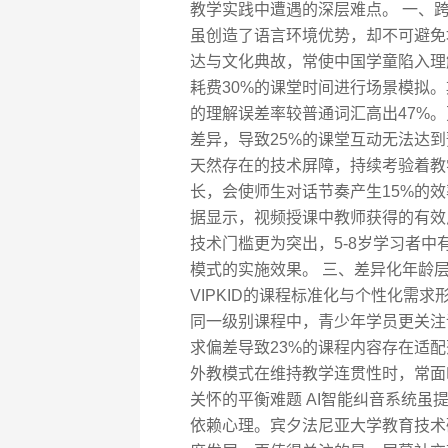
教学实践中遭遇的深层难点。 一、跨
虽创造了语言环境优势，却不可避免
达与文化典故，常使中国学童陷入理解困境。
耗费30%的课堂时间进行场景模拟。
的理解误差率较普通词汇高出47%
差异，导致25%的课堂互动无法达到
天然存在的技术屏障，持续考验着教
长，会使师生对话节奏产生15%的效
据显示，视频授课中教师获得的有效
技术门槛更为突出，5-8岁学习者中
模式的实施效果。 三、差异化年龄层
VIPKID的课程标准化与个性化需
同一级别课程中，青少年学员更关注
求偏差导致23%的课程内容存在适
外教模式在维持教学连贯性时，常面
关怀的平衡难题 AI智能纠音系统虽
依赖心理。宾夕法尼亚大学教育技术