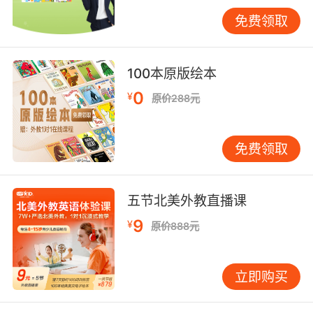
免费领取
5、故事多一点，词汇少一点
如果在教孩子英语单词的时候，仅仅只是一个一
个单词的教，那么孩子们很有可能会对学习英语
100本原版绘本
单词感到反感，从而影响学习效果。所以，家长
们在对孩子进行教育的时候，可以采用讲儿童英
0
¥
原价288元
语故事的方式进行教育，从而避免让孩子仅仅只
是单纯的学习英语词汇。而且这种教学方式会让
孩子们对词汇有更深的理解。
免费领取
其实对于少儿英语教育来说，能够施行的方法还
是比较多的。希望上文小编所介绍的少儿英语教
育方法有哪些能够帮助到家长们。
五节北美外教直播课
9
¥
原价888元
立即购买