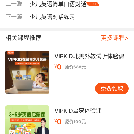
上一篇
少儿英语简单口语对话
HOT
英语是一门交际性的语言。所以在教孩子们学习
英语的时候，可以在交际的过程中学习。这样不
下一篇
少儿英语对话练习
仅能够让孩子们学习到英语，而且还可以提高孩
子们对学习英语的兴趣，同时，还能够孩子们的
口语能力继续提高。
相关课程推荐
更多课程>
3、兴趣多一点，灌输少一点
对于孩子们来说，他们最讨厌的就是机械性的教
VIPKID北美外教试听体验课
育，因此，家长们在对儿童进行英语教育的时
0
候，应该根据孩子们的兴趣进行。而不是不仅仅
¥
原价688元
知识局限于让孩子们记住多少英语单词，这些是
毫无意义的。因为只有让孩子们对学习英语感兴
趣，从而才能引导孩子们自己主动学习英语。
免费领取
4、表达多一点，翻译少一点
对于学习英语来说，最为重要的一点就是表达。
VIPKID启蒙体验课
但是有很多的家长都只是过分的注重于孩子的英
语翻译能力，这并不是正确的教育方向。而且这
0
¥
原价100元
样还会增加孩子们的学习英语的压力，甚至不利
于他们长期的学习英语。