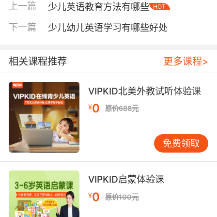
上一篇
少儿英语教育方法有哪些
HOT
your parents?
下一篇
B : I don't know. Maybe a pair of new shoes.
少儿幼儿英语学习有哪些好处
A : Why don't you ask them to buy you a PC?
You will soon use it at college.
相关课程推荐
更多课程>
B : That's a dandy idea. Thank you for
reminding me.
VIPKID北美外教试听体验课
【翻译1】
0
¥
原价688元
A：你生日的时候想让父母送什么礼物给你？
B：不知道。或许一双新鞋。
免费领取
A：干嘛不让他们买台电脑呢？很快你上大学就用
得到了。
VIPKID启蒙体验课
B：好主意。谢谢你提醒我。
0
¥
原价100元
【对话2】