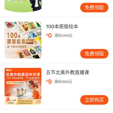
A : There's a question l'm not sure whether it
免费领取
is suitable to ask.
B : You know that I have no secrets toward
you.
100本原版绘本
A : When you go dinner with John, who feets
0
¥
原价288元
the bill?
B : Why asking that? It's often the sort of
Dutch treat.
免费领取
【翻译2】
五节北美外教直播课
A：有个问题，我不知道能不能问。
9
¥
原价888元
B : 你知道我对你可没什么保密的。
A : 你和约翰出去吃饭时，是谁付账的？
立即购买
B : 问这干什么？一般都是各付各的。
今天，为了帮助学生练习口语，我每天安排了两