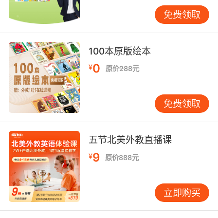
程是关键。主持人需要运用一些特定用语来引导
免费领取
大家按计划进行，比如“Let's start with the first
item on the agenda, which is [Item 1 details].
”明确指出当下要讨论的议题，让参会者紧跟节
100本原版绘本
奏。
0
¥
原价288元
在讨论过程中，难免会遇到一个话题结束，需要
切换到下一个话题的情况。这时，像“Now that
免费领取
we've covered [previous topic] thoroughly,
let's move on to the next point, [Next topic]”
这样的表述就很恰当。它起到了承上启下的作
五节北美外教直播课
用，既总结了前面话题的讨论情况，又自然地引
出新的话题，避免出现冷场或者讨论混乱的局
9
¥
原价888元
面。
而且，为了保证每个参会者都能充分表达意见，
立即购买
主持人还可以适时地说“I'd like to give the floor
to [Name] now, [Name], please go ahead. ”邀