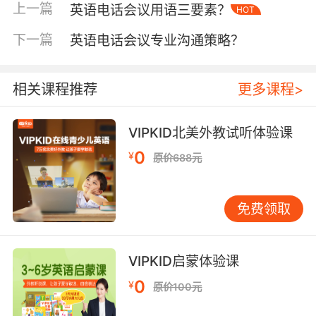
束环节，同样需要用合适的用语来收尾，比如
上一篇
英语电话会议用语三要素？
HOT
“Thank you all for your valuable time and
下一篇
英语电话会议专业沟通策略？
contributions. If there are no further
questions, I'd like to wrap up this conference
call. ”既表达了对参会者的感谢，又清晰地示意会
相关课程推荐
更多课程>
议即将结束，让大家有序离场。
从实际交流效果来看，良好的开场能吸引参会者
VIPKID北美外教试听体验课
的注意力，让他们更快融入会议状态，而得体的
0
¥
原价688元
结束语则会给整个会议画上圆满的句号，留下专
业、有序的印象，为后续的合作或交流奠定积极
的基础。许多跨国企业在进行内部培训时，都会
免费领取
反复强调这些开场与结束用语的标准性，就是深
知其对塑造企业形象、保障沟通顺畅有着深远意
义。
VIPKID启蒙体验课
0
¥
原价100元
二、议程推进与话题转换用语
当电话会议进入正题后，如何有条不紊地推进议