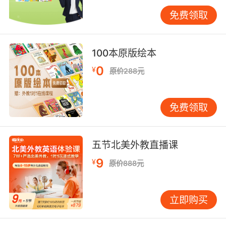
发音的方法指的就是发声的时候口腔、喉头以及
免费领取
鼻腔气流的控制情况等等，一般分为以下这几种
情况，气流阻碍的方式有塞音、鼻音、擦音、边
音以及塞擦音，气流的强弱有送气音和不送气的
100本原版绘本
音。我们其实可以根据自己鼻腔气流的控制方法
0
¥
来掌握辅音的发音方法，并且这样的方法是比较
原价288元
有效且实用的。
免费领取
练口语之辅音的发音技巧第三点：连着的辅音应
该怎么读？
五节北美外教直播课
9
¥
原价888元
现在我们再来看看若是把两个辅音放在一起的
话，比如“sit down”中就是“t+d”，那么这样的连
读技巧怎么处理呢？其实这样的发音我们称之为
立即购买
辅音的低效，也就是说当一些单词的词尾是辅音
的话，并且它后面单词的词首也是辅音音素，那