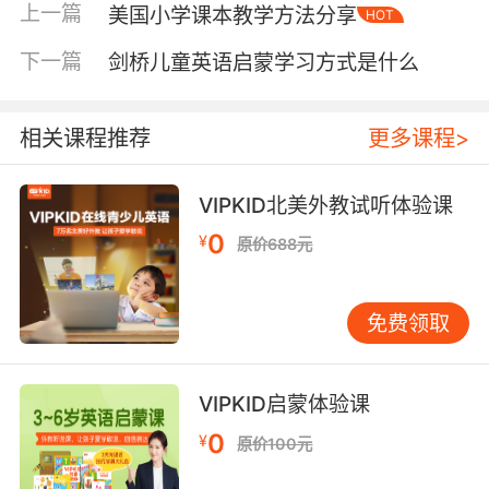
元音在发声的时候声带是不需要震动的，并且从
上一篇
美国小学课本教学方法分享
HOT
口腔中呼出的气流是不受阻碍的这样的发音被叫
做元音。
下一篇
剑桥儿童英语启蒙学习方式是什么
相关课程推荐
更多课程>
而辅音在发声的时候不论声带震动与否，其发音
的时候呼出的气流在通过口腔和鼻腔的时候都会
VIPKID北美外教试听体验课
受到一定的阻碍这样的发音就叫做辅音。而辅音
0
又分为两种——清辅音和浊辅音，清辅音在发声
¥
原价688元
的时候声带是不震动的（有一种有气无力的感
觉），而浊辅音在发声的时候声带是震动的（有
免费领取
一种有声无气的感觉）。
VIPKID启蒙体验课
练口语之辅音的发音技巧第二点：辅音发音的方
0
¥
原价100元
法