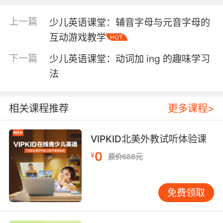
戏，如“动物猜谜”、“动物拼图”等，孩子们可以在
上一篇
少儿英语课堂：辅音字母与元音字母的
游戏中反复练习和记忆动物单词。例如，教师可
以准备一些动物卡片，让孩子们通过描述动物的
互动游戏教学
HOT
特征来猜出卡片上的动物，这样不仅能锻炼他们
下一篇
少儿英语课堂：动词加 ing 的趣味学习
的口语表达能力，还能加深对单词的记忆。
法
多感官参与的学习体验 多感官参与的学习体验能
够帮助孩子们更全面地掌握单词。在课堂上，教
师可以引导孩子们通过触摸、模仿、绘画等多种
相关课程推荐
更多课程>
方式，来加深对动物单词的理解。例如，当学习
“elephant”这个单词时，可以让孩子们模仿大象
VIPKID北美外教试听体验课
的走路姿势，或者让他们用画笔画出大象的形
象。这样，孩子们不仅能记住单词的发音和拼
0
¥
原价688元
写，还能通过多种感官的参与，形成更深刻的记
忆。
故事与情境的结合 故事与情境的结合是帮助孩子
免费领取
们理解单词含义的有效方法。在课堂上，教师可
以通过讲述与动物相关的故事，或者设计一些情