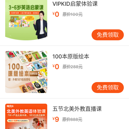
VIPKID启蒙体验课
境对话，让孩子们在具体的语境中学习和记忆单
词。例如，可以讲述一个关于“lion”的故事，让孩
0
¥
原价100元
子们在听故事的过程中，自然而然地记住这个单
词的发音和拼写。
重复与复习的重要性 重复与复习是记忆单词的关
免费领取
键。在课堂上，教师需要设计一些重复练习的环
节，帮助孩子们巩固所学内容。例如，可以通过
100本原版绘本
“单词接龙”、“单词卡片配对”等游戏，让孩子们在
反复练习中加深对单词的记忆。同时，教师还需
0
¥
原价288元
要定期安排复习课程，帮助孩子们巩固之前学过
的单词，防止遗忘。
鼓励自主学习与探索 鼓励自主学习与探索是培养
免费领取
孩子们学习兴趣的重要途径。在课堂上，教师可
以引导孩子们通过查阅资料、观看视频等方式，
自主学习和探索与动物相关的知识。例如，可以
五节北美外教直播课
让孩子们在课后查找一些关于“panda”的资料，
9
¥
原价888元
然后在课堂上分享他们的发现。这样，孩子们不