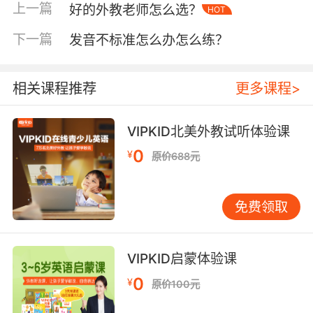
孩子正处于贪玩的时期但他们却有着丰富的想象
上一篇
好的外教老师怎么选？
HOT
力，因此在这个阶段家长一定不要将孩子的思想
拘束在框框条条内，孩子在学习英语的时候要鼓
下一篇
发音不标准怎么办怎么练？
励孩子发挥他的想象力学习，让孩子大胆、自信
的用英语表达自己的想法，这样不仅可以帮助开
相关课程推荐
更多课程>
发他们的想象力同时还可以帮助培养孩子学习英
语的兴趣。
VIPKID北美外教试听体验课
0
¥
原价688元
孩子的英语学习家长需要一起参与进去
家长和孩子一起学习英语不仅让孩子有种竞争的
免费领取
感觉，而且还可以随时的监督孩子的学习，这样
孩子也有了学习英语的进取心，家长也可以更好
VIPKID启蒙体验课
的了解和掌握孩子的学习进度。所以采用这样的
学习方式可以让孩子对英语的学习更加的积极、
0
¥
原价100元
这样对孩子英语学习兴趣的培养也会比较的有