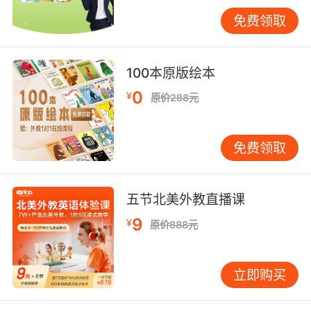
利。
免费领取
孩子在学习英语的时候家长一定要有耐心并控制
100本原版绘本
好自己的情绪
0
¥
原价288元
不要以为孩子的年龄小就什么都不懂得、其实他
们的心思是比较细腻的、也是比较敏感的，因此
免费领取
家长在孩子学习英语的时候一定要控制好自己的
情绪，一旦家长的情绪有很大的波动就会影响到
孩子的学习，所以在孩子学习效果不理想的情况
五节北美外教直播课
下家长要耐心的帮孩子分析，一定不要一上去就
对孩子进行严厉的批评，这样的方式会极大的打
9
¥
原价888元
击到孩子学习的积极性，所以家长在孩子学习英
语的过程中一定要注意自己的行为和情绪。
立即购买