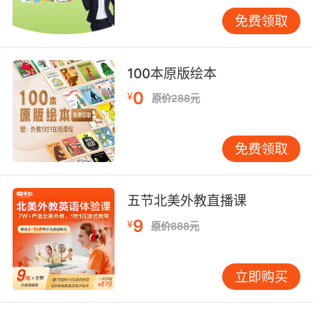
的学习节奏就能把握的更好。但是我们要知道的
是就算是一对多也不会有太多的学生，因为孩子
免费领取
越多越容易分散老师的注意力，那么他们讲课的
效率也会大打折扣。因此建议大家可以根据自己
100本原版绘本
孩子的实际情况来选择，当然培训机构的授课模
式也是我们重点要考察的。
0
¥
原价288元
免费领取
线上幼儿英语哪个好第三点看老师的教学经验，
其实我们不用一味地追求外教，因为外教有外教
的好处也有不足之处，我们重在看老师的教学方
五节北美外教直播课
法和教学经验，看看他们能否根据孩子学习特点
9
¥
来因材施教，并且老师要做的就是激发起孩子的
原价888元
学习积极性，当然也要能与孩子及时地沟通交
流，这样孩子的学习进步才会更快。
立即购买