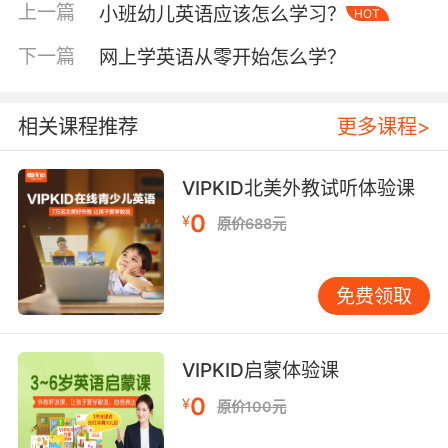
幼儿是学习英语的关键时期，这个时候是养成学
上一篇
小班幼儿英语应该怎么学习？
HOT
习习惯的重要阶段，那么培训机构就要采用科学
合理的教学方法来教育孩子。重在培养孩子学习
下一篇
网上学英语从零开始怎么学？
英语的兴趣，在玩耍中在游戏中都可以自然地融
入英语的学习，但是也不能是一味地带着孩子
相关课程推荐
更多课程>
玩，重要的是让孩子学到一定使用的知识。优秀
的培训机构会根据孩子的学习特点来施教，并且
能够根据孩子的学习状况来调整自己的教学方
VIPKID北美外教试听体验课
式，适合孩子的方法才是最好的。
0
¥
原价688元
免费领取
线上幼儿英语哪个好第二点、看他们的授课模式
现在做家长的都比较青睐线上辅导模式，但是我
VIPKID启蒙体验课
们也都知道线上也是有一对一和一对多之分的，
相比下来肯定是一对一的教学模式其效果更好，
0
¥
原价100元
因为这样老师就是面对着一个学生，那么对孩子