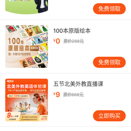
陪着孩子一起学习英语不仅对孩子有很大帮助，
免费领取
同时对家长和孩子之间的感情交流也会有很大的
帮助。
100本原版绘本
0
¥
原价288元
第三：可以早早的培养孩子英语学习的语感
其实孩子在小时候学习英语主要是培养他们对英
免费领取
语的感知能力，进而帮助培养他们在英语语感方
面的能力，一旦孩子的英语语感培养起来对以后
的英语学习会有很大的帮助，不管是学习单词、
五节北美外教直播课
句型还是文章都会有很好的影响的。
9
¥
原价888元
第四：对孩子英语思维的培养也有利
立即购买
英语不仅是我们用来交流的一种工具也是自我思