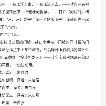
桃子，一会儿浮上来，一会儿沉下去。——请您左右摇
从桃子里跳出来一个健壮的男孩。——打开书的同时，请
狗说：“汪、汪！要是给我一个黏米团子，我就和你一起
团子的动作。
岁宝宝共读。
让宝宝按书上画的门铃，并在小手按下门铃的同时模仿门
手指随意指点书上某个地方，然后睁开眼看看指的是什么
乐游戏哟。//变成机器人！——让宝宝背对您踩在您脚
”的声音，一边往前走。
健，译者：朱自强
江川智穗，译者：朱自强
古百美，译者：朱自强
轻部武宏，译者：朱自强
，译者：朱自强