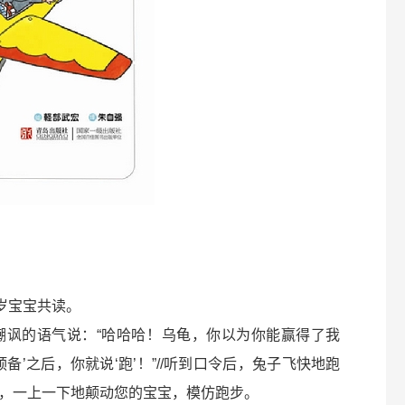
岁宝宝共读。
嘲讽的语气说：“哈哈哈！乌龟，你以为你能赢得了我
预备’之后，你就说‘跑’！”//听到口令后，兔子飞快地跑
，一上一下地颠动您的宝宝，模仿跑步。