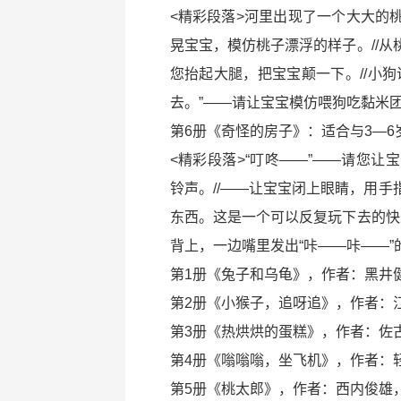
<精彩段落>河里出现了一个大大的
晃宝宝，模仿桃子漂浮的样子。//
您抬起大腿，把宝宝颠一下。//小
去。”——请让宝宝模仿喂狗吃黏米
第6册《奇怪的房子》：适合与3—6
<精彩段落>“叮咚——”——请您
铃声。//——让宝宝闭上眼睛，用
东西。这是一个可以反复玩下去的快
背上，一边嘴里发出“咔——咔——
第1册《兔子和乌龟》，作者：黑井
第2册《小猴子，追呀追》，作者：
第3册《热烘烘的蛋糕》，作者：佐
第4册《嗡嗡嗡，坐飞机》，作者：
第5册《桃太郎》，作者：西内俊雄