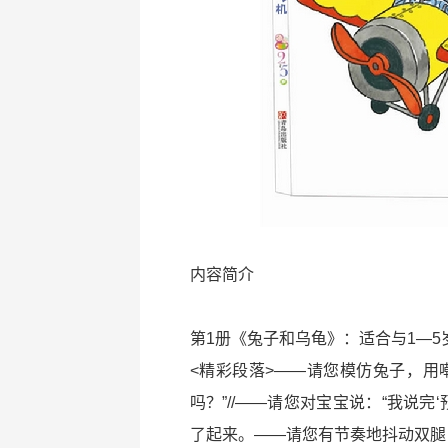
内容简介
第1册《兔子和乌龟》：适合与1—5
<精彩段落>——请您模仿兔子，用
吗？”//——请您对宝宝说：“我说完‘
了起来。——请您有节奏地抖动双腿