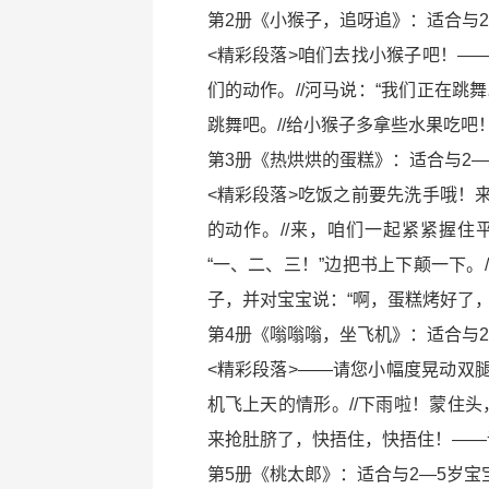
第2册《小猴子，追呀追》：适合与2
<精彩段落>咱们去找小猴子吧！—
们的动作。//河马说：“我们正在跳
跳舞吧。//给小猴子多拿些水果吃
第3册《热烘烘的蛋糕》：适合与2—
<精彩段落>吃饭之前要先洗手哦！
的动作。//来，咱们一起紧紧握
“一、二、三！”边把书上下颠一下。
子，并对宝宝说：“啊，蛋糕烤好了
第4册《嗡嗡嗡，坐飞机》：适合与2
<精彩段落>——请您小幅度晃动双
机飞上天的情形。//下雨啦！蒙住头
来抢肚脐了，快捂住，快捂住！——
第5册《桃太郎》：适合与2—5岁宝