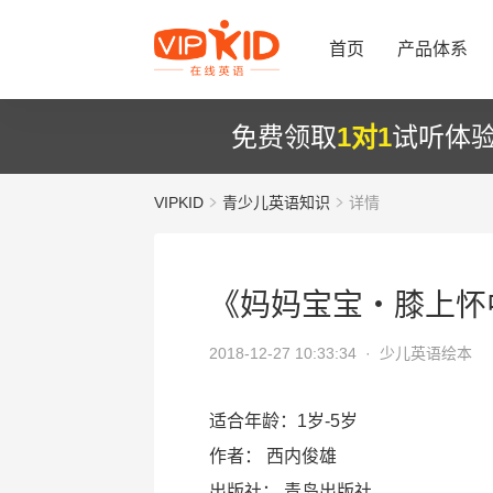
首页
产品体系
免费领取
1对1
试听体
VIPKID
青少儿英语知识
详情
《妈妈宝宝・膝上怀
2018-12-27 10:33:34 ·
少儿英语绘本
适合年龄：1岁-5岁
作者： 西内俊雄
出版社： 青岛出版社