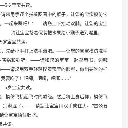
—5岁宝宝共读。
—请您用手逐个指着图画中的猴子，让您的宝宝模仿它
舞。一起来跳吧！”——请您上下抬动双腿，让您的宝宝
吧！——请让宝宝帮着假装把水果给小猴子送到嘴里。
5岁宝宝共读。
来，先给小手打上洗手液吧。——让您的宝宝模仿洗手
住平底锅和锅铲。——请和您的宝宝一起拿着书，边喊
//——请您用双手轻轻捏着宝宝的脸蛋，做出要吃的样
，我要吃了！吧唧，吧唧，吧唧……”
—5岁宝宝共读。
腿，模仿飞机起飞时的颠簸。然后将上身后仰，模仿飞
，别淋湿了。——请您让宝宝用双手蒙住头。//雷公要
请让宝宝捂住肚脐。
宝共读。