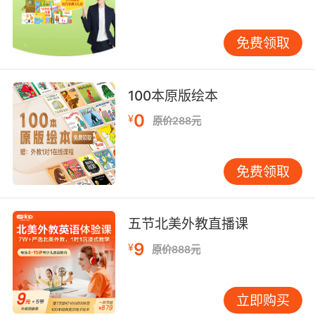
“透视眼系列·生命成长类”共6本，介绍小动物从出
生到长大的不同阶段和父母辛勤抚养幼崽的辛苦
免费领取
历程，让孩子认识生命、珍爱生命，培养生命意
识。
100本原版绘本
透视眼系列·感知类
0
¥
原价288元
《奇妙的感觉》
《用鼻子去闻闻》
免费领取
《用耳朵去听听》
五节北美外教直播课
《用舌头去尝尝》
9
¥
原价888元
《用小手去摸摸》
《用眼睛去看看》
立即购买