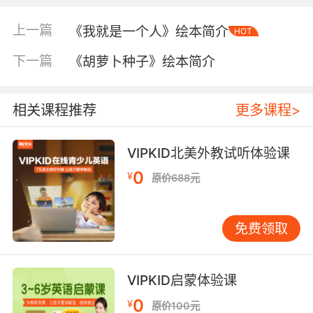
上一篇
《我就是一个人》绘本简介
HOT
下一篇
《胡萝卜种子》绘本简介
相关课程推荐
更多课程>
VIPKID北美外教试听体验课
0
内容简介
¥
原价688元
免费领取
“透视眼系列·感知类”共6本，通过富有游戏性的画
面，介绍人类视觉、听觉、嗅觉、味觉、触觉的
奇妙与神奇，提升儿童读者对外部世界的感知能
VIPKID启蒙体验课
力。
0
¥
原价100元