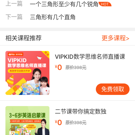
上一篇
一个三角形至少有几个锐角
HOT
下一篇
三角形有几个直角
相关课程推荐
更多课程>
内容简介
VIPKID数学思维名师直播课
0
¥
原价398元
世界不停在旋转，
免费领取
朝着早晨的方向，
每天都有新的日出，
二节课带你搞定数独
即使夜晚黑暗又漫长。
0
¥
原价398元
但是哪里才是黎明开始的地方？