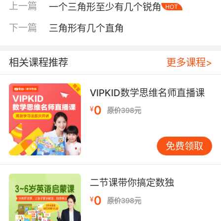
上一篇
一个三角形至少有几个锐角
HOT
下一篇
三角形有几个直角
相关课程推荐
更多课程>
VIPKID数学思维名师直播课
0
¥
原价398元
内容简介
免费领取
我要变强大
二节课带你搞定数独
梦的冒险，从来都是每一个孩子心灵成长中最关
的旅程。一个小男孩的斑斓四射的梦境在这里展
0
¥
原价398元
开了。要知道，有梦的孩子才是最幸福的。