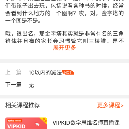
们带孩子出去玩，包括说看各种书的时候，经常
会看到什么地方的一个图啊？哎，对，金字塔的
一个图是不是。
哦，很出名，那金字塔其实就是非常有名的三角
锥体并且有的家长会习惯管它叫三棱锥，是不
展开更多
是，都可以你可以你可以给孩子讲讲它为什么叫
三角锥体寓教于乐是非常有帮助的一件事。
还有家里头小区里头，常见的是什么？对，这个
上一篇
10以内的减法
HOT
拦车的小锥桶是不是那么它就是一个典型的圆锥
体，那圆在哪、锥在哪家长是不是也可以给孩子
下一篇
无
们解释一下呢。
那包括说孩子们最喜欢踢的足球，喜欢打的篮
相关课程推荐
更多课程>
球，这些都是典型的球体以及我们说对数学思维
培养非常有帮助的那个小魔方是典型的什么呀，
VIPKID数学思维名师直播课
正方体 所以各位家长，您知道该怎么样让孩子在