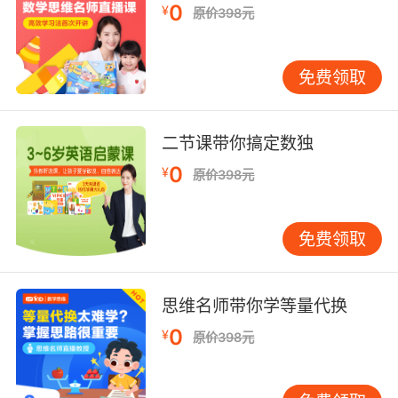
0
¥
原价398元
生活中学会我们的数学思维，学会我们几何方面
的一些知识了吗？那在这里头那，也想跟各位家
长分享一个点哈就是很多家长会觉得说：图形问
免费领取
题、几何问题是初中、甚至高中的问题哈，为什
么那个平姨要在小学的低年级就要说这些问他
呢，哎跟大家强调一下哈：小学的一二年级阶段
二节课带你搞定数独
更多的是数字计算和算数运用。
0
¥
原价398元
它更多的是锻炼我们基础的运算能力，但是到了
三四年级或者跟高年级，五六或者小升初的时
免费领取
候，你会发现数学的另外一项领域几何思维会成
为拉开孩子差距的最大因素或者我们可以不太夸
张的去说：小学的时候，你几何基础的打的有多
思维名师带你学等量代换
好，孩子空间想象力学到的有多棒，它直接会影
响孩子高中的几何成绩，所以它非常重要那各位
0
¥
原价398元
家长，平姨在vipkid数学思维等着大家，希望和
你一起探讨后续的培养和学习。