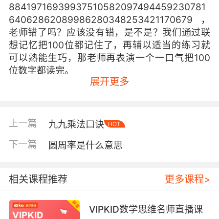
88419716939937510582097494459230781
64062862089986280348253421170679，
老师错了吗？应该没有错，是不是？我们通过联
想记忆把100位都记住了，再辅以适当的练习就
可以熟能生巧，那老师再表演一个一口气把100
位数字都读完。
展开更多
3.141592653589793238462643383279502
88419716939937510582097494459230781
64062862089986280348253421170679，
上一篇
九九乘法口诀
HOT
大白老师还可以说好多好多字。想要掌握大白老
师独家的记忆方法，欢迎来到VIPKID数学思维。
下一篇
圆周率是什么意思
相关课程推荐
更多课程>
VIPKID数学思维名师直播课