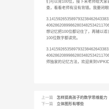
们可以背100位，接下来老师给大家
查，看看老师有没有背错。我要闭眼
3.14159265358979323846264338
406286208998628034825
想记忆把100位都记住了，再辅以
100位数字都读完。
3.14159265358979323846264338
406286208998628034825
师独家的记忆方法，欢迎来到VIPKI
上一篇
怎样提高孩子的数学思维能力
下一篇
立体图形有哪些