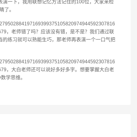
表演一下，我用联想记忆方法记住的100位，大家来检
睛了。
3279502884197169399375105820974944592307816
3421170679，老师错了吗？应该没有错，是不是？我们通过联
适当的练习就可以熟能生巧，那老师再表演一个一口气把
3279502884197169399375105820974944592307816
3421170679，大白老师还可以说好多好多字。想要掌握大白老
D数学思维。