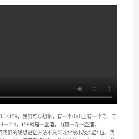
.14159，我们可以想象，有一个山山上有一个寺，寺
14一个4，159就是一壶酒，山顶一寺一壶酒，
？那用我们的联想记忆方法不只可以背被小数点后5位，我