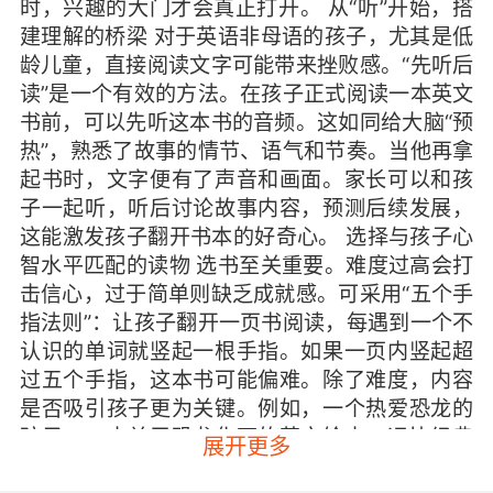
时，兴趣的大门才会真正打开。 从“听”开始，搭
建理解的桥梁 对于英语非母语的孩子，尤其是低
龄儿童，直接阅读文字可能带来挫败感。“先听后
读”是一个有效的方法。在孩子正式阅读一本英文
书前，可以先听这本书的音频。这如同给大脑“预
热”，熟悉了故事的情节、语气和节奏。当他再拿
起书时，文字便有了声音和画面。家长可以和孩
子一起听，听后讨论故事内容，预测后续发展，
这能激发孩子翻开书本的好奇心。 选择与孩子心
智水平匹配的读物 选书至关重要。难度过高会打
击信心，过于简单则缺乏成就感。可采用“五个手
指法则”：让孩子翻开一页书阅读，每遇到一个不
认识的单词就竖起一根手指。如果一页内竖起超
过五个手指，这本书可能偏难。除了难度，内容
是否吸引孩子更为关键。例如，一个热爱恐龙的
孩子，一本关于恐龙化石的英文绘本，远比经典
展开更多
童话更能吸引他。观察孩子的兴趣点，是选择读