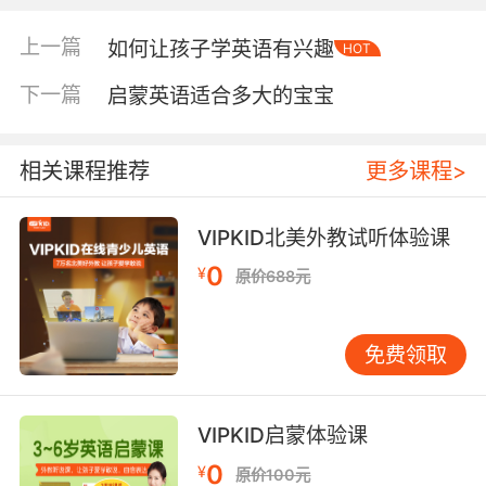
物的最佳指南。 将阅读融入日常，而非特殊任务
不应将英语阅读设定为每天必须完成的“任务”。
上一篇
如何让孩子学英语有兴趣
HOT
可以使其更自然、更生活化。例如，准备晚餐
时，请孩子念出食谱上的英文步骤；逛超市时，
下一篇
启蒙英语适合多大的宝宝
一起寻找商品包装上的英文单词；睡前故事时
间，中英文绘本交替进行。当阅读成为生活的一
部分，而非孤立的学习环节时，孩子的抵触情绪
相关课程推荐
更多课程>
会大大降低。 亲子共读与互动讨论的价值 在孩子
独立阅读能力形成前，亲子共读是最佳方式。家
VIPKID北美外教试听体验课
长不必担心自己的英语发音，重要的是传递阅读
0
¥
原价688元
的乐趣和互动的温暖。可以采取“我读一页，你读
一页”，或家长读文字，孩子观察图画并描述细
节。读完后，不必急于提问“故事讲了什么道
免费领取
理”，而是开放讨论：“你最喜欢哪个角色？为什
么？”“如果是你，你会怎么做？”这样的讨论鼓励
孩子思考并表达观点，让阅读从被动接收信息，
VIPKID启蒙体验课
转变为主动的思维活动。 利用分级阅读体系，搭
0
¥
原价100元
建进步的阶梯 对于系统提升阅读能力，分级读物