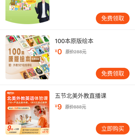
是非常实用的工具。这些读物根据词汇量、句子
长度和语法复杂度科学分级，如同为孩子搭建稳
免费领取
步上升的台阶。从最初级的以图画为主、每页只
有一两个单词的书开始，孩子能迅速获得“我能读
完一本英文书”的成就感。随着级别提升，文字逐
100本原版绘本
渐增多，故事更复杂，孩子的阅读能力便在不知
0
¥
原价288元
不觉中得到扎实训练。家长需要观察孩子的状
态，适时提供适合其当前水平的下一级读物，既
不要长时间停留在舒适区，也不要拔苗助长。 创
免费领取
造积极的阅读反馈 正向激励对保持兴趣至关重
要。这种激励不一定是物质奖励。可以制作“阅读
里程表”，每读完一本书，就和孩子一起贴贴纸或
五节北美外教直播课
做标记，直观展示阅读成果。可以定期举办“家庭
9
¥
原价888元
读书分享会”，让孩子介绍最近最喜欢的书。也可
以鼓励他把读到的故事画出来，或用简单道具表
演出来。这些活动将阅读成果外化，让孩子感受
立即购买
到自己的努力被看见、被欣赏。 尊重孩子的阅读