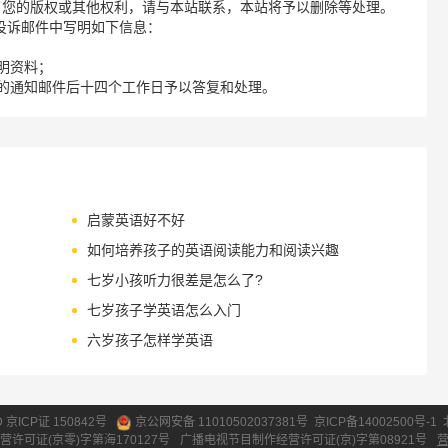
了您的版权或其他权利，请与本站联系，本站将予以删除等处理。
请您在投诉邮件中写明如下信息：
明资料；
的通知邮件后十四个工作日予以答复和处理。
启蒙英语好不好
如何培养孩子的英语阅读能力和阅读兴趣
七岁小孩听力很差是怎么了?
七岁孩子学英语怎么入门
六岁孩子怎样学英语
ID 京ICP证 150842号
京公网安备 11010502037381号
京ICP备14002500号-1
营许可证(京零)字第海170127号
广播电视节目制作经营许可证(京)字第08921号