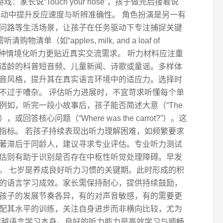
家长说“Touch your nose”，孩子做完后接着说
长执行，在互动中提升反应速度与听辨准确性。 角色扮演是另一有
问路等生活场景，让孩子在任务驱动下专注捕捉关键
（如“apples, milk, and a loaf of
。这种情境化听力更贴近真实交流需求。 听力材料应注重
适龄的科普短音频、儿童新闻、诗歌或童谣。多样体
音风格，提升其在真实语言环境中的适应力。选择时
不过于嘈杂。 评估听力进展时，不宜苛求听懂每个单
例如，听完一段小故事后，孩子能否简述大意（“The
 garden”），或回答核心问题（“Where was the carrot?”）。这
指标。 若孩子持续表现出听力理解困难，如频繁要求
著滞后于同龄人，建议寻求专业评估。专业听力测试
估则有助于识别是否存在中枢性听觉处理障碍。早发
。 七岁是养成良好听力习惯的关键期。此时形成的积
的语言学习成效。家长需保持耐心，提供持续鼓励，
孩子的发展节奏各异，有的对声音敏感，有的需要更
配其水平的训练，关注自身进步而非横向比较，尤为
超越语言学习本身。良好的听力能力是高效学习与顺畅