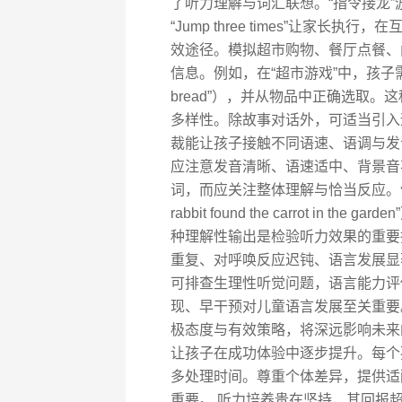
了听力理解与词汇联想。“指令接龙”游戏：
“Jump three times”让家
效途径。模拟超市购物、餐厅点餐、
信息。例如，在“超市游戏”中，孩子需听清购物清单
bread”），并从物品中正确选取
多样性。除故事对话外，可适当引入
裁能让孩子接触不同语速、语调与发
应注意发音清晰、语速适中、背景音
词，而应关注整体理解与恰当反应。
rabbit found the carrot in the
种理解性输出是检验听力效果的重要
重复、对呼唤反应迟钝、语言发展显
可排查生理性听觉问题，语言能力评
现、早干预对儿童语言发展至关重要
极态度与有效策略，将深远影响未来
让孩子在成功体验中逐步提升。每个
多处理时间。尊重个体差异，提供适
重要。 听力培养贵在坚持，其回报