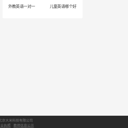
外教英语一对一
儿童英语哪个好
北京大米科技有限公司
营业执照
教师信息公示