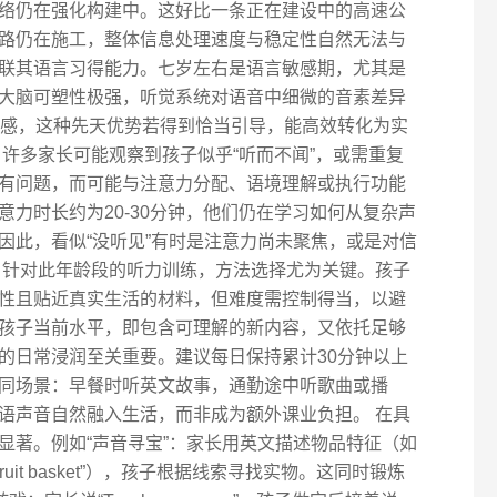
络仍在强化构建中。这好比一条正在建设中的高速公
路仍在施工，整体信息处理速度与稳定性自然无法与
联其语言习得能力。七岁左右是语言敏感期，尤其是
大脑可塑性极强，听觉系统对语音中细微的音素差异
别）异常敏感，这种先天优势若得到恰当引导，能高效转化为实
许多家长可能观察到孩子似乎“听而不闻”，或需重复
有问题，而可能与注意力分配、语境理解或执行功能
力时长约为20-30分钟，他们仍在学习如何从复杂声
因此，看似“没听见”有时是注意力尚未聚焦，或是对信
 针对此年龄段的听力训练，方法选择尤为关键。孩子
性且贴近真实生活的材料，但难度需控制得当，以避
孩子当前水平，即包含可理解的新内容，又依托足够
的日常浸润至关重要。建议每日保持累计30分钟以上
同场景：早餐时听英文故事，通勤途中听歌曲或播
语声音自然融入生活，而非成为额外课业负担。 在具
显著。例如“声音寻宝”：家长用英文描述物品特征（如
d in the fruit basket”），孩子根据线索寻找实物。这同时锻炼