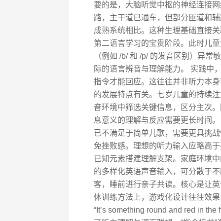
要的是，大脑听觉中枢的神经连接网
路，主干道已通车，但部分匝道和辅
成熟系统相比。这种生理基础直接关
第二语言学习的宝贵阶段。此时儿童
（例如 /b/ 和 /p/ 的发音区
际的语言辨音与理解能力。 实践中，
指令才能回应。这往往并非听力本身
的发展特点有关。七岁儿童的持续注意
音环境中筛选关键信息，区分主次。
息意义的理解与反应需要更长时间。
已不满足于简单儿歌，需要更具挑战
免挫败感。理想的听力输入应略高于
已知元素搭建理解支架。家庭环境中
的多样化英语声音输入，可分散于不
客，睡前进行亲子共读。核心是让英
体训练方法上，游戏化设计往往效果
“It’s something round and re