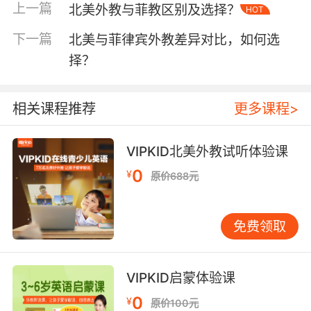
二、教学资质与经验
上一篇
北美外教与菲教区别及选择？
HOT
北美外教普遍拥有较高的教育背景，许多持有
TESOL（对外英语教学）或TEFL（英语作为外语
下一篇
北美与菲律宾外教差异对比，如何选
教学）等专业资格证书，教学经验丰富，擅长根
择？
据学生的年龄和认知水平设计课程。他们注重培
养学生的批判性思维和创造力，鼓励学生自由表
相关课程推荐
更多课程>
达，课堂氛围活跃而富有启发性。
菲律宾外教同样不乏专业资质，且因其国家教育
VIPKID北美外教试听体验课
资源的特点，很多外教具备多语种教学能力，能
0
¥
够灵活应对不同语言背景的学生。他们在教学中
原价688元
往往更加注重基础知识的巩固和语法规则的讲
解，适合需要系统提升英语基础的学生。此外，
免费领取
菲律宾外教以其亲和力强、耐心细致著称，能够
迅速拉近与学生的距离，营造温馨的学习氛围。
VIPKID启蒙体验课
三、发音特点与口音问题
北美外教的发音普遍被认为更加标准、地道，接
0
¥
原价100元