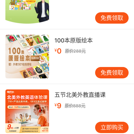
近美式或英式英语的广播级发音，这对于希望学
习纯正英语发音的学生来说是一个重要优势。他
们的语调自然流畅，有助于学生模仿并形成良好
免费领取
的语感。
而菲律宾外教的发音则可能带有轻微的“菲律宾口
100本原版绘本
音”，这是由于英语并非菲律宾的唯一语言，部分
0
¥
原价288元
地区的外教可能受到当地语言的影响。然而，这
并不意味着菲律宾外教的发音不标准或难以理
解。实际上，许多菲律宾外教经过专业训练，发
免费领取
音清晰准确，足以满足日常交流和教学需求。对
于初学者而言，这种“非标准”发音反而可能成为
一种听力训练的挑战，促进他们更好地适应不同
五节北美外教直播课
口音的英语。
9
¥
原价888元
四、教学风格与方法
北美外教倾向于采用更加开放和互动的教学方
立即购买
式，鼓励学生提问、讨论，甚至通过项目式学