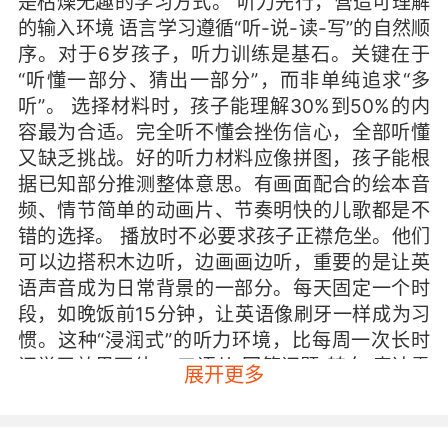
是枯燥无趣的学习方式。 听力先行，营造可理解
的输入环境 语言学习遵循“听-说-读-写”的自然顺
序。对于6岁孩子，听力训练是基石。关键在于
“听懂一部分、猜出一部分”，而非单纯追求“多
听”。 选择材料时，孩子能理解30%到50%的内
容最为合适。完全听不懂会挫伤信心，全部听懂
又缺乏挑战。好的听力材料应像拼图，孩子能根
据已知部分推测整体意思。有画面配合的绘本音
频、情节简单的动画片、节奏明快的儿歌都是不
错的选择。 播放时不必要求孩子正襟危坐。他们
可以边搭积木边听，边画画边听，重要的是让英
语声音成为日常背景的一部分。每天固定一个时
段，如晚饭前15分钟，让英语像刷牙一样成为习
惯。这种“浸润式”的听力环境，比每周一次长时
间学习效果更佳。 口语从“回答问题”转向“表达需
展开更多
求” 许多家长在引导孩子说英语时容易陷入误区：
把口语练习变成提问式考试。“这个用英语怎么
说？”“那个单词怎么读？”这种模式让孩子感到压