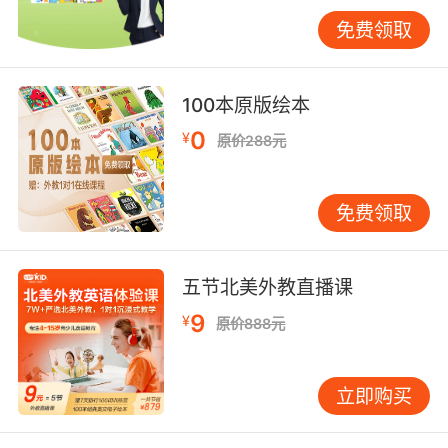
始。这就是自然拼读的理念——让孩子建立字母
免费领取
和发音的对应关系。 每天可安排5-10分钟的拼读
练习，从两个字母音开始。例如今天学习a的发
音/æ/和代表词apple，m的发音/m/和代表词
100本原版绘本
milk。明天复习这两个音，再学习两个新音。积
0
¥
原价288元
累几个字母音后，就可以尝试拼读短词：am,
map, man。 孩子一旦发现自己能“读出来”，那种
成就感会非常强烈。这种“我能读”的自信，比背
免费领取
多少单词都更有激励作用。此阶段暂时不需要书
写练习，孩子的小肌肉发育尚不完善，过早的书
写要求容易让他们感到挫败。 建立每日短时高频
五节北美外教直播课
的学习框架 6岁孩子的有效专注时间大约在20-
9
¥
原价888元
30分钟。超过这个时长，学习效果会急剧下降。
因此，家庭英语学习建议控制在每天15-25分
钟，分成两到三个短时段更容易坚持。 例如，第
立即购买
一段5-8分钟用于听力输入，选择孩子感兴趣的
有声材料。第二段5-8分钟用于口语互动，在生