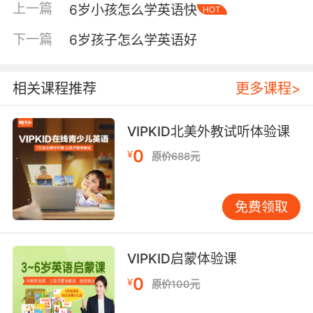
上一篇
6岁小孩怎么学英语快
HOT
力，儿歌能增强节奏感和发音准确性，分级读物
的配音则提供了循序渐进的难度阶梯。值得注意
下一篇
6岁孩子怎么学英语好
的是，同一套材料反复听比不断更换新内容更有
效。许多家长担心重复会让孩子无聊，但孩子的
大脑恰恰需要通过重复来建立语言的自动化反
相关课程推荐
更多课程>
应。同一本绘本听上多遍，孩子往往能从最初只
听懂几个单词，进步到能跟着说出完整的句子。
VIPKID北美外教试听体验课
把英语变成游戏，而不是任务 6岁孩子的注意力
0
¥
原价688元
持续时间有限，他们最需要的是乐趣。如果将英
语学习变成严肃的课堂任务，孩子很容易产生抗
拒心理。最有效的学习往往发生在游戏中，孩子
免费领取
甚至意识不到自己正在“学习”。 “颜色寻宝”是一
个简单易行的方法。家长说“Find something
red”，孩子就在家里寻找红色的物品。吃饭时可
VIPKID启蒙体验课
以说“Let’s find green vegetables”。语言与行动
0
¥
原价100元
相结合，孩子不仅记住了单词，还理解了如何在
真实场景中使用它们。这种将语言与实际生活联