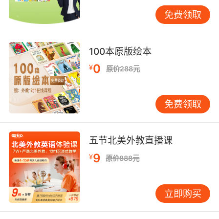
系起来的方式，远比单纯背诵单词表有效。 角色
免费领取
扮演也能大大降低孩子开口说英语的心理压力。
很多孩子不敢说，是担心说错被纠正。但如果让
他们扮演喜欢的动画角色，就会很自然地用英语
100本原版绘本
对话。家长可以准备手偶或玩偶，让孩子“替”玩
0
¥
原价288元
偶说话。例如小熊说“I’m hungry”，家长回应
“What do you want to eat?”孩子替小熊回答
“Apple, please.”这种间接的表达方式让孩子感觉
免费领取
不是在“说英语”，而是在“玩游戏”。 自然拼读：
小步前进，学用结合 对6岁孩子而言，自然拼读
是建立英语阅读能力的重要基础。许多家长询问
五节北美外教直播课
现在开始是否太早，其实6岁开始接触正合适，关
9
¥
原价888元
键在于方法要符合孩子的年龄特点。 自然拼读不
是死记硬背规则，而是建立字母与发音之间的联
系。教孩子时，不必说“今天学自然拼读”，可以
立即购买
说“我们来玩声音游戏”。比如学习字母“a”的发
音，可以拿出苹果图片说“This is an /æ/ /æ/