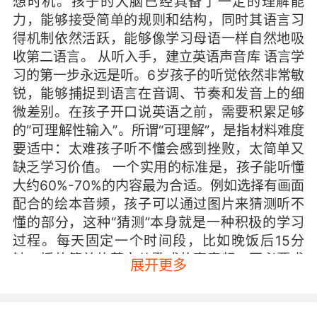
想时机。孩子的大脑已经具备了一定的理解能
力，能够接受简单的规则和结构，同时其语言习
得机制依然活跃，能够像学习母语一样自然地吸
收第二语言。 从听入手，建立英语声音库 语言学
习的第一步永远是听。6岁孩子的听觉依然非常敏
锐，能够捕捉到语言在音调、节奏和发音上的细
微差别。在孩子开口说英语之前，需要积累足够
的“可理解性输入”。所谓“可理解”，是指材料难度
要适中：太难孩子听不懂会感到挫败，太简单又
缺乏学习价值。 一个实用的标准是，孩子能听懂
大约60%-70%的内容最为合适。例如选择有画面
配合的绘本音频，孩子可以通过图片来猜测听不
懂的部分，这种“猜测”本身就是一种积极的学习
过程。每天固定一个时间段，比如晚饭后15分
钟，播放简单的英文儿歌或故事音频。不必要求
展开更多
孩子正襟危坐，可以让他边玩积木边听，让英语
声音自然成为生活背景音。 听力材料的选择应注
重多样性。故事类音频有助于培养语感和理解