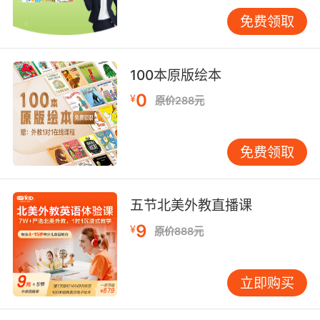
思考。首先是孩子的性格特点。有些孩子喜欢集
免费领取
体活动，在群体中学习效果更好；有些孩子则更
适应一对一的互动。 其次是家庭的实际条件。包
括经济预算、时间安排，以及家长能否在课后提
100本原版绘本
供适当的支持。如果报了班，家长需要了解课程
0
¥
原价288元
内容，在日常生活中创造机会让孩子使用学到的
语言。 第三是英语班的质量。不是所有的英语班
都适合幼儿。家长在选择时，应该重点关注课程
免费领取
是否以游戏和互动为主，老师是否有幼儿教育经
验，课堂氛围是否轻松愉快，而不是过早地强调
记忆或规则。 一个平衡的观点 在我看来，幼儿英
五节北美外教直播课
语班的价值在于它提供了一个结构化的学习环境
9
¥
原价888元
和专业的指导。但它不应该成为孩子英语学习的
全部。家庭环境才是语言学习的土壤。 如果选择
报班，家长要把它看作是一个起点。课后与孩子
立即购买
一起唱课堂上学的英文歌，读相关的绘本，玩学
过的游戏，这些延伸活动才能真正巩固学习效