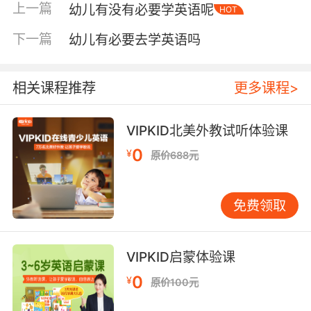
上一篇
幼儿有没有必要学英语呢
HOT
和手工活动中。 其次是专业的师资。有经验的幼
儿英语老师懂得如何用孩子能理解的方式引导，
下一篇
幼儿有必要去学英语吗
如何用肢体语言和表情帮助孩子理解，如何鼓励
孩子开口尝试而不感到压力。 第三是社交环境。
在英语班里，孩子有机会与其他小朋友一起学
相关课程推荐
更多课程>
习，这种同伴互动能激发孩子的学习兴趣。看到
其他小朋友说英语，孩子会产生模仿的欲望。这
VIPKID北美外教试听体验课
种群体学习的环境，是家庭环境难以完全复制
0
¥
原价688元
的。 英语班不是万能的 然而，英语班也存在一些
局限性。最明显的是时间有限。通常一周一到两
次课，每次时间不长。如果课后没有持续的输入
免费领取
和练习，学习效果会打折扣。语言学习需要高频
接触。 另一个问题是可能带来的压力。如果课程
设置过于强调成果，或者教学方法不当，可能会
VIPKID启蒙体验课
让孩子对英语产生抵触情绪。幼儿阶段的学习，
0
¥
原价100元
兴趣保护比知识积累更重要。 如何做出选择 在考
虑是否给孩子报英语班时，家长可以从几个角度