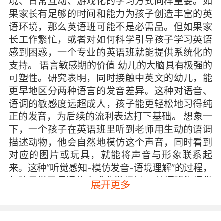
境、日常互动、游戏化的学习方式同样重要。如
果家长有足够的时间和能力为孩子创造丰富的英
语环境，那么英语班可能不是必需品。但如果家
长工作繁忙，或者对如何科学引导孩子学习英语
感到困惑，一个专业的英语班就能提供系统化的
支持。 语言敏感期的价值 幼儿的大脑具有极强的
可塑性。研究表明，同时接触中英文的幼儿，能
更早地区分两种语言的发音差异。这种对语音、
语调的敏感度远超成人，孩子能更轻松地习得纯
正的发音，为后续的流利表达打下基础。 想象一
下，一个孩子在英语班里听到老师用生动的语调
描述动物，他会自然地模仿这个声音，同时看到
对应的图片或玩具，就能将声音与形象联系起
来。这种“听觉感知-模仿发音-语境理解”的过程，
与孩子学习母语的方式非常相似。 英语班能提供
展开更多
什么 专业的幼儿英语班通常具备几个关键优势。
首先是系统化的课程设计。好的课程会根据孩子
的年龄特点，将语言学习融入游戏、歌曲、故事