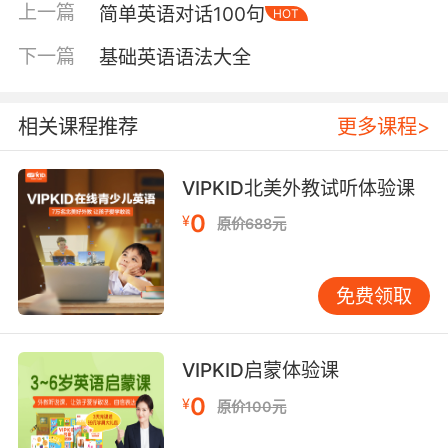
上一篇
简单英语对话100句
HOT
非纠结语法规则。 如何选择适合孩子的对话短
句？ 选择时需考虑孩子的年龄、英语水平和日常
下一篇
基础英语语法大全
生活场景。 •对于3-6岁幼儿，可从问候、自我介
绍、表达喜好等开始。例如：“Hello, what’s
your name?” “My name is [名字].” “How old
相关课程推荐
更多课程>
are you?” “I’m [年龄] years old.” •对于7-12岁小
学生，可加入日常活动相关对话，如学校生活、
VIPKID北美外教试听体验课
兴趣爱好：“What did you do at school today?”
0
¥
原价688元
“I played with my friends.” “What’s your
favorite subject?” “I like English.” •对于13-18
岁青少年，对话可更丰富，涉及计划、观点表达
免费领取
等：“What are your plans for the weekend?”
“I’m going to the library.” “What do you think
about this movie?” “It’s interesting.” 教学的具
VIPKID启蒙体验课
体步骤 1.确定场景：选择孩子熟悉的日常场景，
0
¥
原价100元
如起床、吃饭、上学、睡觉。每个场景准备2-3
组简单问答。 2.家长示范：家长可先与孩子听录