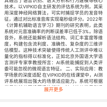
其融合了语音识别、语义分析和行为建模等核心
技术。以VIPKID自主研发的评估系统为例，其采
用深度神经网络算法，可实时捕捉学员的发音特
征，通过对比标准音库实现毫秒级评分。2022年
《计算机辅助语言学习》期刊的研究表明，此类
系统对元音准确率的判断误差率已低于3%。除语
音外，系统还能解析语法结构、词汇丰富度等维
度，构建包含流利度、准确性、复杂度的三维评
估模型。这种技术突破使得传统人工测评中难以
量化的指标得以标准化，正如北京外国语大学语
言测评专家李教授所言：AI系统能捕捉到人类评
委可能忽视的微观语言特征。 二、实际应用：教
学场景的深度适配 在VIPKID的在线课堂中，AI测
评系统展现出强大的场景适应能力。系统可根据
学员年龄分层设置评估标准，针对幼儿学员侧重
展开更多
发音趣味性，青少年学员则强化逻辑表达评估。
某位使用VIPKID平台两年的学员家长反馈，系统
生成的语言能力雷达图清晰展示了孩子在词汇