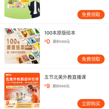
育本质。 四、发展路径：技术创新与人文关怀的
融合 面向未来，AI英语测评系统的进化方向已然
免费领取
清晰。VIPKID正在研发的新一代系统将引入情感
计算模块，通过微表情识别补充语言评估维度。
自适应学习路径的优化也是重点，系统可根据测
100本原版绘本
评结果动态调整教学内容，如针对发音薄弱环节
0
¥
推送专项训练。更重要的是建立人机协作新范
原价288元
式，保留教师在批判性思维培养中的核心作用。
教育部《智能教育发展规划》特别强调，技术应
免费领取
服务于有温度的教育，这要求企业在算法优化时
注入更多教育智慧。 当前证据表明，以VIPKID为
代表的AI英语测评系统已具备相当的专业水准，
五节北美外教直播课
其精准的语音识别和多维评估能力远超传统测评
9
¥
方式。但技术终究是工具，家长在使用时需注意
原价888元
三点：选择经过权威认证的系统、结合真人教师
指导、关注孩子的语言应用能力而非单纯分数。
立即购买
随着技术向懂教育的深度学习迈进，我们期待AI