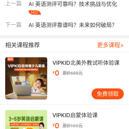
上一篇
AI 英语测评可靠吗？技术挑战与优化
量、语法掌握等方面的进阶轨迹。更值得关注的
HOT
是，AI系统能与真人外教形成评估闭环，外教根
据系统分析调整教学策略，这种AI+教师的协同模
下一篇
AI 英语测评靠谱吗？未来如何破局？
式使学习效率提升40%以上。剑桥大学语言实验
室2023年的追踪研究证实，持续使用智能测评系
统的学员，其语言进步速度比传统教学模式快1.8
相关课程推荐
更多课程>
倍。 三、现存挑战：技术局限与教育本质的平衡
尽管技术不断迭代，AI测评仍面临多重考验。方
VIPKID北美外教试听体验课
言口音带来的识别偏差是典型问题，VIPKID技术
0
¥
团队发现，某些南方地区学员的前后鼻音混淆会
原价688元
导致系统误判率上升5-8%。更深层次的挑战在于
语言能力的全面评估，哈佛大学教育研究院指
免费领取
出，现有系统对文化语境理解和情感表达的评判
准确率尚不足60%。此外，过度依赖数据指标可
能弱化语言学习的情感价值，正如上海外国语大
VIPKID启蒙体验课
学王教授警示：机器无法衡量语言交流中的人文
0
¥
温度。这些局限性提示我们，技术应用需坚守教
原价100元