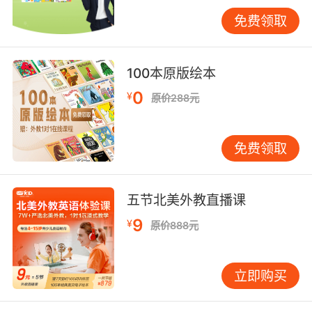
的方法远比开始的年龄更重要。我们见过不少孩
免费领取
子起步虽早，但因方法枯燥僵化，反而早早失去
了对英语的兴趣。 •对幼儿：游戏化、生活化是
关键。共读画面精美、文字简单的英文绘本，让
100本原版绘本
孩子在故事中自然吸收语言。 •对学龄儿童：可
0
¥
原价288元
在保持趣味的前提下，增加学习的系统性。借助
优质的英文动画、歌曲、互动APP或趣味桌游，
让孩子在娱乐中潜移默化地学习。 家庭环境的核
免费领取
心支持 家庭营造的“微环境”至关重要。家长英语
水平高低并非决定因素，关键在于能否提供持
续、积极的英语接触机会。 每天坚持15-20分钟
五节北美外教直播课
的“英语时光”，如睡前听一个英文小故事、用餐
9
¥
原价888元
时播放熟悉的英文歌曲、周末玩一次英语单词配
对游戏，这些日常小习惯的累积效果，往往优于
每周一两次的课程。家长的态度应是鼓励而非施
立即购买
压，将英语视为沟通工具和看世界的窗口，多肯
定孩子的尝试，保护其表达自信。 个性化选择：