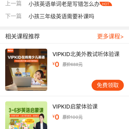
上一篇
小孩英语单词老是写错怎么办
HOT
如，家长可以运用“TPR全身反应法”与孩子互动，
如发出“Jump”的指令，孩子做出跳跃动作，将语
下一篇
小孩三年级英语需要补课吗
言与身体反应直接关联。 •5-6岁：系统化启蒙入
门。孩子认知能力提升，可以尝试更有条理的启
蒙，但仍需以兴趣为核心。采用主题式学习，围
相关课程推荐
更多课程>
绕“动物”、“颜色”、“我的家”等生活化主题，将英
语词汇和简单句子与具体事物、场景结合，让学
VIPKID北美外教试听体验课
习变得生动有趣。 7岁后开始，为时已晚吗？ 不
0
¥
原价688元
少家长担忧错过黄金期就会落后。实际上，7-9岁
才开始系统学习英语的孩子，同样能取得优异成
果。 这个年龄段的孩子理解能力更强，能初步领
免费领取
会一些语言规则，学习效率可能更高。他们具备
了一定的母语思维基础，这有助于掌握更复杂的
语法结构和进行阅读理解。曾有学生8岁起步，初
VIPKID启蒙体验课
期发音或许不如早启蒙的孩子，但凭借更强的逻
0
¥
原价100元
辑和理解能力，在语法和阅读方面很快实现了追
赶甚至超越。 方法重于起点 无论何时开始，科学