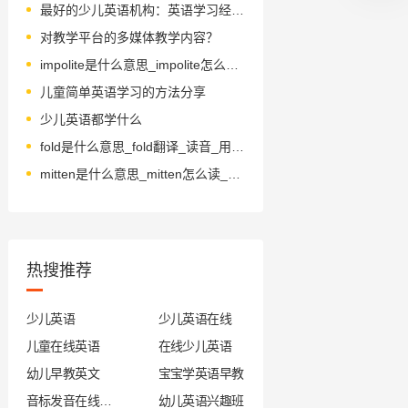
最好的少儿英语机构：英语学习经验分享
对教学平台的多媒体教学内容？
impolite是什么意思_impolite怎么读_音标ˌɪmpəˈlaɪt
儿童简单英语学习的方法分享
少儿英语都学什么
fold是什么意思_fold翻译_读音_用法_翻译
mitten是什么意思_mitten怎么读_音标ˈmɪtn
热搜推荐
少儿英语
少儿英语在线
儿童在线英语
在线少儿英语
幼儿早教英文
宝宝学英语早教
音标发音在线试听
幼儿英语兴趣班