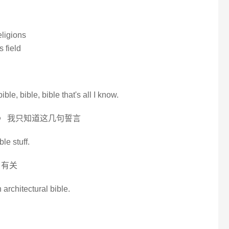
eligions
s field
ible, bible, bible that's all I know.
》 我只知道这几句誓言
le stuff.
》有关
 architectural bible.