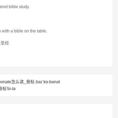
tend bible study.
 with a bible on the table.
本圣经
bonate怎么读_音标ˌbaɪˈkɑ-bənət
'bi-tə