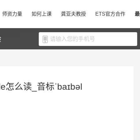
师资力量
如何上课
龚亚夫教授
ETS官方合作
最
验
le怎么读_音标ˈbaɪbəl