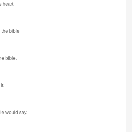
s heart.
 the bible.
he bible.
it.
ble would say.