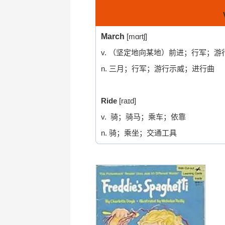
March
[mɑrt
v. （坚定地向某地）前进；行军；游
n. 三月；行军；游行示威；进行曲
Ride
[raɪd]
v. 骑；骑马；乘车；依靠
n. 骑；乘坐；交通工具