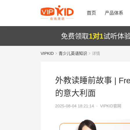
首页
产品体系
免费领取
1对1
试听体
VIPKID
青少儿英语知识
详情
外教读睡前故事 | Fredd
的意大利面
2025-08-04 18:21:14 ·
VIPKID官网