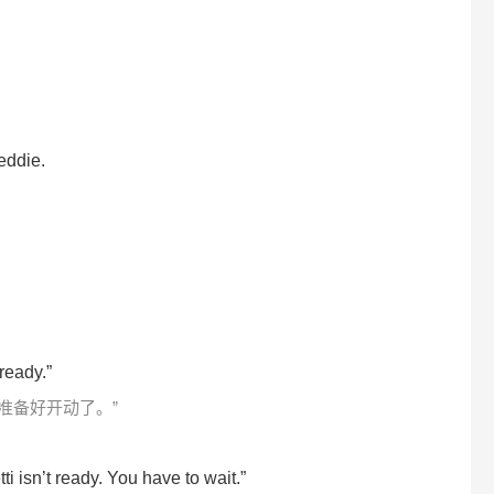
eddie.
ready.”
准备好开动了。”
 isn’t ready. You have to wait.”