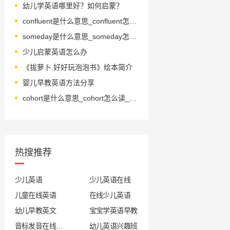
幼儿学英语哪里好？如何启蒙？
confluent是什么意思_confluent怎么读_音标'kɒnflʊənt
someday是什么意思_someday怎么读_音标'sʌmdeɪ
少儿启蒙英语怎么办
《拔萝卜.好好玩泡泡书》绘本简介
婴儿早教英语方法分享
cohort是什么意思_cohort怎么读_音标ˈkəuhɔ-t
热搜推荐
少儿英语
少儿英语在线
儿童在线英语
在线少儿英语
幼儿早教英文
宝宝学英语早教
音标发音在线试听
幼儿英语兴趣班