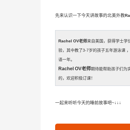
先来认识一下今天讲故事的北美外教
Ra
Rachel OV老师
来自美国，获得学士学位
验，其中教了3-7岁的孩子五年游泳课
语一年。
Rachel OV老师
期待能帮助孩子们为
的，欢迎积极订课！
一起来听听今天的睡前故事吧~↓↓↓