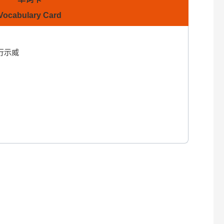
Vocabulary Card
ʃ]
行示威