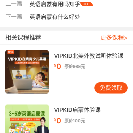
上一篇
英语启蒙有用吗知乎
HOT
学，往往需要刻意练习，且容易带口音。从小启
蒙的孩子，发音通常更自然、语调更地道。 但语
下一篇
英语启蒙有什么好处
言能力仅是冰山一角。更深层的价值在于认知发
展。研究表明，双语儿童在执行注意力测试中的
反应速度往往更快。这是因为在处理两种语言
相关课程推荐
更多课程>
时，孩子的大脑需要不断切换、抑制一种语言并
激活另一种，这种练习无形中锻炼了大脑的“执行
VIPKID北美外教试听体验课
功能”——即计划、专注、记忆与多任务处理的能
0
¥
原价688元
力。这些能力对语言、数学、科学等学科的学习
都至关重要。 也有家长担心双语学习会造成混
淆。其实，只要输入方式得当，孩子完全能够区
免费领取
分中文和英文。例如，可以设定“英语时间”，或
通过不同场景区分——读英文绘本时用英语，日
常对话用中文。孩子很快便能理解这是两种不同
VIPKID启蒙体验课
的沟通方式。 那么，具体该如何操作呢？许多家
0
¥
原价100元
长觉得自己英语不好，无法辅导。实际上，早期
启蒙的核心并非“教”，而是“营造环境”。您无需成