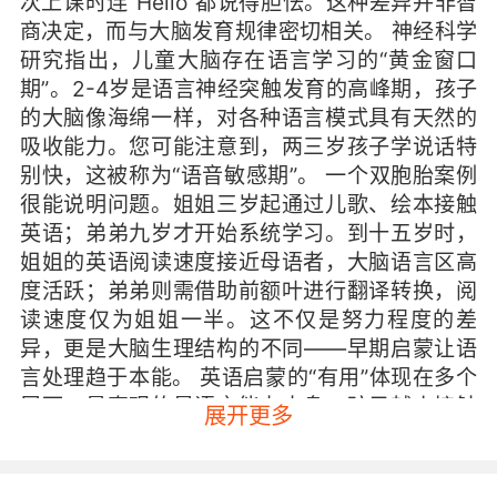
次上课时连“Hello”都说得胆怯。这种差异并非智
商决定，而与大脑发育规律密切相关。 神经科学
研究指出，儿童大脑存在语言学习的“黄金窗口
期”。2-4岁是语言神经突触发育的高峰期，孩子
的大脑像海绵一样，对各种语言模式具有天然的
吸收能力。您可能注意到，两三岁孩子学说话特
别快，这被称为“语音敏感期”。 一个双胞胎案例
很能说明问题。姐姐三岁起通过儿歌、绘本接触
英语；弟弟九岁才开始系统学习。到十五岁时，
姐姐的英语阅读速度接近母语者，大脑语言区高
度活跃；弟弟则需借助前额叶进行翻译转换，阅
读速度仅为姐姐一半。这不仅是努力程度的差
异，更是大脑生理结构的不同——早期启蒙让语
言处理趋于本能。 英语启蒙的“有用”体现在多个
层面。最直观的是语言能力本身。孩子越小接触
展开更多
英语，对语音的辨别能力越强。英语中有许多音
素在中文里并不存在，例如“th”的发音。若在五岁
前接触，孩子很容易自然掌握；若等到十几岁再