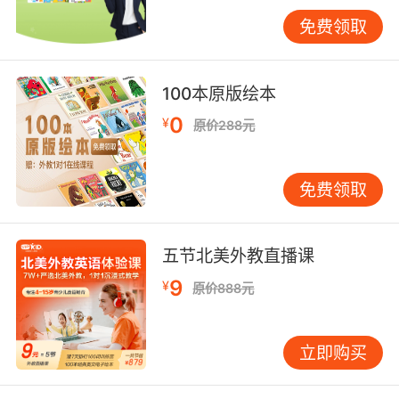
为英语老师，只需成为资源的提供者和陪伴者。
免费领取
可以从“磨耳朵”开始。每天抽出15-20分钟，播放
旋律简单、重复性强的英文儿歌。无需孩子正襟
危坐地听，可在玩耍、吃饭或睡前作为背景音
100本原版绘本
乐。重复聆听，孩子会不自觉地跟唱，这便是语
0
¥
原价288元
音输入的积累。 绘本也是极佳的工具。选择图画
丰富、文字简单的英文绘本，借助点读笔或音频
资源，先与孩子一起看图画、讨论内容，再播放
免费领取
英文朗读。孩子通过图画理解故事，声音与画面
的结合能帮助他建立声音与意义的连接。 “兴趣保
护”尤为重要。若急于求成，要求孩子跟读、背单
五节北美外教直播课
词，反而易引发抵触情绪。早期启蒙的目标不是
9
¥
原价888元
掌握多少词汇，而是建立对英语的好感。若孩子
觉得英语有趣、有用，便会主动接触；若视其为
负担，即使暂时学会，日后也可能放弃。 曾有个
立即购买
叫小宇的孩子，妈妈起初每天逼他背五个单词，
导致他一上英语课就哭。后来，妈妈改为每天陪