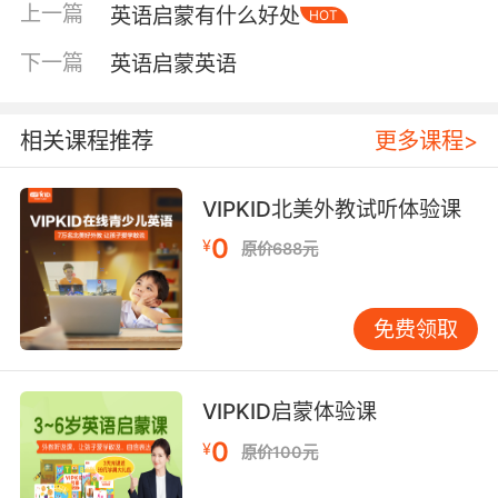
上一篇
英语启蒙有什么好处
HOT
更活跃、不僵化。 其次，它锻炼专注力与听觉辨
音能力。原版英文儿歌、动画、绘本拥有丰富的
下一篇
英语启蒙英语
语音、语调、节奏。孩子在听看过程中，需集中
注意力捕捉声音信息，无形中提升了专注力。同
时，分辨“b”和“p”、“s”和“th”等细微发音差别，是
相关课程推荐
更多课程>
对听觉辨音能力的极佳训练，这对未来学习乐器
乃至语文拼音都大有裨益。 再者，它建立宝贵的
VIPKID北美外教试听体验课
学习自信。当孩子听懂一句简单指令，唱出一首
0
¥
原价688元
英文童谣时，脸上“我做到了！”的骄傲光芒，是
任何奖励都无法替代的。这种“我能行”的积极自
我认知，会迁移到其他学习领域，成为面对挑战
免费领取
时的内在动力。 或许有家长问：“我英语不好，怎
么创造环境？必须报班吗？”并非如此。家庭启蒙
的核心在于“陪伴”与“互动”，而非“教学”。家长无
VIPKID启蒙体验课
需成为英语老师。 在家可以从“听、玩、读”入
0
¥
原价100元
手： “听”是基础，重在“浸润”。每天15-20分钟，
在孩子玩耍、吃饭时，播放旋律优美、重复性高