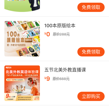
的英文儿歌（如SuperSimpleSongs）。无需孩
免费领取
子正襟危坐，也不必追问“听懂没”，让英语声音
成为生活背景音。 “玩”是关键，让英语“用”起
来。将英语融入孩子喜爱的游戏。搭积木时，自
100本原版绘本
然地说：“Ablueblock!”；捉迷藏时，数
0
¥
原价288元
“One,two,three…”。重点是游戏乐趣，语言是辅
助工具。孩子感受到快乐，才会主动模仿吸收。
“读”是升华，亲子共读最温馨。初期选择图大字
免费领取
少、句子重复、情节有趣的纸板书或洞洞书，如
《BrownBear,BrownBear,WhatDoYouSee?》。
家长不必担心发音，可借助绘本原声音频或点读
五节北美外教直播课
笔。先与孩子看图讨论，再播放原声。孩子会将
9
¥
原价888元
画面、声音与你的陪伴温暖关联，这才是阅读的
核心价值。 我曾有位学生乐乐，妈妈自称“英语小
白”。但她坚持每天睡前陪乐乐看15分钟英文动画
立即购买
片《Maisy》，只是陪伴，不刻意解说。周末玩
玩具时，播放相关英文单词歌。半年后，乐乐能