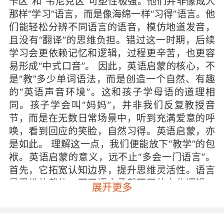
卡区”和“韦尼克区”可塑性极强。他们并非像成人
那样“学习”语言，而是像海绵一样“习得”语言。他
们能轻松分辨不同语言的语音，模仿地道发音，
且没有“翻译”的思维负担。错过这一时期，后续
学习会更依赖记忆和逻辑，过程更辛苦，也更容
易形成“中式口音”。 因此，英语启蒙的核心，不
是“教”多少单词语法，而是创造一个自然、有趣
的“英语声音环境”。这和孩子学母语的道理相
同。孩子学会叫“妈妈”，并非我们反复教授音
节，而是在无数日常场景中，听到充满爱意的呼
唤，看到回应的笑脸，自然习得。英语启蒙，亦
是如此。 理解这一点，我们便能放下“教学”的包
袱。英语启蒙的意义，远不止“多会一门语言”。
首先，它拓宽认知边界，提升思维灵活性。语言
是思维的载体，不同语言承载不同的文化逻辑。
展开更多
早期接触英语，能让孩子自然意识到，同一个苹
果，可以是“apple”；表达开心，除了笑，还能说
“I’mhappy”。这种多元视角培养包容性，让思维