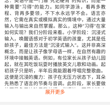
念：英语不是一门靠“死记硬背”的知识，而是一
种需要“习得”的能力。如同学游泳，看再多教
程、背再多要领，不下水永远学不会。语言亦
然，它需在真实或模拟真实的情境中，通过大量
输入与输出来自然掌握。那么，这种“习得”在家
如何实现？我们分阶段来看。小学阶段：沉浸式
输入，唤醒语感对于初学英语的孩童，尤其是低
龄孩子，最佳方法是“沉浸式输入”。这并非高深
概念，而是让孩子像学母语一样，在自然有趣的
环境中接触英语。例如，有位家长从孩子幼儿园
起，就在其吃饭玩耍时播放英文儿歌和动画。起
初孩子只是听，半年后竟能跟着哼唱完整歌曲。
这便是沉浸的魔力：孩子在无压力状态下，耳朵
先熟悉了语言的节奏与音调。此阶段，家长要做
的不是急于让孩子背单词、学语法，而是创造丰
展开更多
富的语言环境。例如，给家中物品贴上英文标
签；陪看英文动画时，一起模仿角色对话；或在
日常中加入简单英文指令，如“Timetoeat!”（该