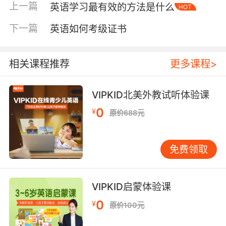
上一篇
英语学习最有效的方法是什么
HOT
吃饭了）、“Let’sgotobed.”（该睡觉了）。关键
在于“兴趣”与“感知”，让孩子觉得英语是好玩的声
下一篇
英语如何考级证书
音游戏，而非枯燥任务。小学中高年级：精学结
合，词汇场景化随着孩子升入中高年级，学习需
从“泛听”转向“精学”。此时，兴趣与系统学习应有
相关课程推荐
更多课程>
机结合。一方面，保持日常接触，如每周看一部
适龄英文电影、订阅英文儿童杂志；另一方面，
VIPKID北美外教试听体验课
有意识地培养词汇积累与基础语法意识。需避免
0
¥
原价688元
一个常见误区：孤立背诵单词表。许多孩子能熟
背单词，却在阅读中认不出、写作时用不上。有
效的词汇学习应是“场景化”的。例如学“rain”一
免费领取
词，不要只机械重复“r-a-i-n，雨”，而是将其放
入句子：“It’srainingoutside.”（外面正在下
雨）、“Ilikethesoundofrain.”（我喜欢雨声）。
VIPKID启蒙体验课
甚至可以和孩子一起观察下雨，描述雨的大小、
0
¥
原价100元
声音与感受。如此，单词才能真正“活”起来。初
中阶段：系统化方法，搭建语法骨架初中阶段目