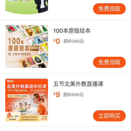
标更明确：既要应对考试，又要为高中深造打基
免费领取
础。“方法系统化”此时尤为重要。许多学生会出
现“断层”——小学靠兴趣，初中突遇大量语法与
考试压力，易产生畏难情绪。解决之道在于帮助
100本原版绘本
孩子建立清晰的学习框架。以语法为例，初中需
0
¥
原价288元
掌握时态、从句等核心点。传统教学常过于抽
象，孩子难以理解为何有这么多“规则”。其实，
语法是语言的“骨架”，使表达更准确、清晰。我
免费领取
常告诉学生：学语法不是为了考试，而是为了让
英语说得更地道、写得更规范。教学中，我会将
抽象规则转化为具体场景。例如教“被动语态”
五节北美外教直播课
时，不直接讲“be动词+过去分词”公式，而是先设
9
¥
原价888元
情境：“如果教室每天都被打扫得很干净，该怎么
表达？”孩子可能自然说出
“Theclassroomiscleanedeveryday.”我再引导他
立即购买
们观察句子结构，总结规则。这种从“用”到“记”的
过程，理解更深刻，也更容易迁移。高中阶段：