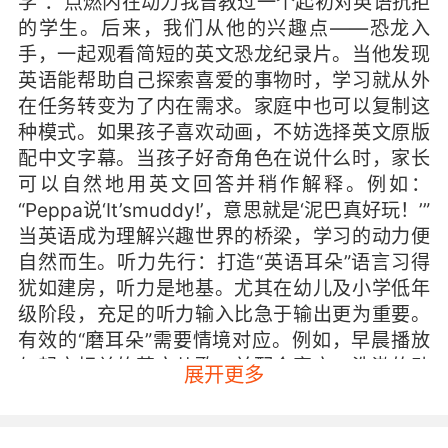
学”：点燃内在动力我曾教过一个起初对英语抗拒
的学生。后来，我们从他的兴趣点——恐龙入
手，一起观看简短的英文恐龙纪录片。当他发现
英语能帮助自己探索喜爱的事物时，学习就从外
在任务转变为了内在需求。家庭中也可以复制这
种模式。如果孩子喜欢动画，不妨选择英文原版
配中文字幕。当孩子好奇角色在说什么时，家长
可以自然地用英文回答并稍作解释。例如：
“Peppa说‘It’smuddy!’，意思就是‘泥巴真好玩！’”
当英语成为理解兴趣世界的桥梁，学习的动力便
自然而生。听力先行：打造“英语耳朵”语言习得
犹如建房，听力是地基。尤其在幼儿及小学低年
级阶段，充足的听力输入比急于输出更为重要。
有效的“磨耳朵”需要情境对应。例如，早晨播放
与起床相关的英文儿歌，并配合穿衣、洗漱的动
展开更多
作；晚上则可播放舒缓的睡前童谣。这种声音与
场景、动作的关联，能帮助孩子直观建立语音和
意义的连接。对于年龄稍大的孩子，可以采取“精