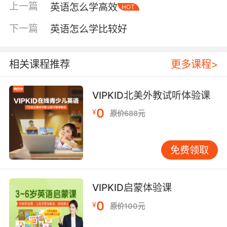
上一篇
英语怎么学高效
HOT
听+泛听”结合的方式。每周选取一段2-3分钟、
难度适中的音频（如动画片段或小故事），第一
下一篇
英语怎么学比较好
遍整体理解大意，第二遍进行逐句跟读，特别注
意连读、弱读等语音现象。口语突破：创造安全
的表达环境许多孩子因为害怕犯错而不敢开口。
相关课程推荐
更多课程>
在启蒙阶段，保护表达欲和沟通信心远比立即纠
正语法更重要。家长可以尝试“生活短句”策略。
VIPKID北美外教试听体验课
在日常固定场景中使用简单英语，如早餐时间问
0
¥
原价688元
“Milkorjuice?”，出门时说“Let’sgo!”。孩子初期
可能仅以单词或肢体语言回应，这完全可以接
受。重点是让他感受到英语是用于交流的工具。
免费领取
角色扮演是练习口语的趣味方式。例如，模拟“商
店购物”，使用“CanIhelpyou?”
“Iwantanapple,please.”等基础对话。在游戏情
VIPKID启蒙体验课
境中，孩子往往更放松，也更愿意尝试表达。词
0
¥
原价100元
汇积累：告别死记硬背孤立地背诵单词表往往事
倍功半。让词汇在语境中反复出现，记忆才会牢