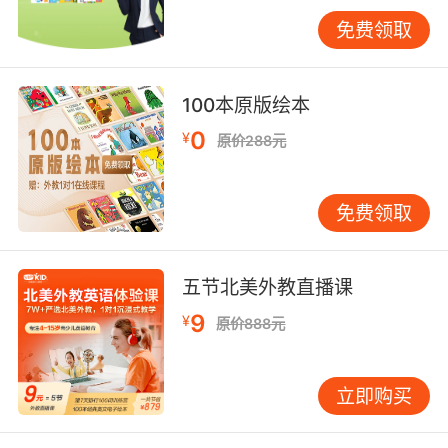
固。场景贴标是一个实用方法。在家具、电器上
免费领取
粘贴英文标签，如“door”、“fridge”。并非要求孩
子盯着记忆，而是在日常互动中自然使用，比如
开门时说“Openthedoor”。高频的场景化重复，
100本原版绘本
记忆效果远胜机械背诵。游戏化学习也能增加趣
0
¥
原价288元
味性。玩“单词接龙”，或使用优质的互动APP，通
过动画、游戏学习词汇。每天短时、高频的游戏
化接触，积累效率可能更高。阅读养成：从共读
免费领取
到自主阅读阅读能力的培养需循序渐进，起步阶
段维护兴趣至关重要。对于初学者，句式重复、
图画丰富的绘本是理想选择。亲子共读时，可先
五节北美外教直播课
让孩子看图猜测内容，家长再朗读文字。读完
9
¥
原价888元
后，鼓励孩子用中文或简单英文复述大意。随着
能力提升，可引入分级读物。选书时遵循“i+1”原
则（即难度略高于当前水平，但借助图文可理
立即购买
解）。阅读中不必逢生词就查，鼓励通过上下文
猜测。读完一本后，可以一起画简易的思维导