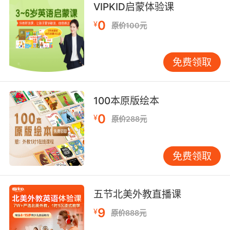
Russ 你要跟法警走了
VIPKID启蒙体验课
0
¥
原价100元
10. russ, you don't step down to run a union.
罗素 下台是管不了工会的
免费领取
100本原版绘本
0
¥
原价288元
免费领取
五节北美外教直播课
9
¥
原价888元