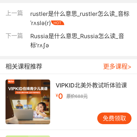
you.
上一篇
rustler是什么意思_rustler怎么读_音标
拉斯 我想你知道我同意你的说法
ˈrʌslə(r)
HOT
6. russ, tomorrow, I would be happy to walk
下一篇
Russia是什么意思_Russia怎么读_音
this through with you.
标'rʌʃə
罗斯 明天 我很乐意跟你详细解释下
7. russ, no, that's It's a good, sound business.
相关课程推荐
更多课程>
罗斯 不 这是很棒的产品
VIPKID北美外教试听体验课
8. russ would be the idiot with flowers on his
0
¥
原价688元
arm.
小罗会是那个捧着花的笨蛋
免费领取
9. russ, you've got to go with the marshals.