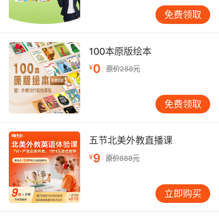
结合。一位妈妈每天固定15分钟陪孩子看英文动
免费领取
画片，然后一起模仿里面的对话。对孩子而言这
是有趣的游戏，实则不知不觉积累了大量的听力
词汇。基础阶段（7-12岁）：建立体系，重在输
100本原版绘本
入进入小学，可以开始更有条理的学习，但“系统
0
¥
原价288元
化”不等于“枯燥化”。•坚持阅读：选择适合孩子水
平的分级读物，每日坚持阅读15-20分钟。•强化
听力：利用音频材料，采用“先盲听、再看文、再
免费领取
复听”的方式，加深理解。•鼓励输出：创造机会
让孩子用英语描述身边事物，哪怕只是
“Thisismybook.”这样的简单句。此阶段，大量
五节北美外教直播课
“可理解性输入”比急于要求孩子完美“输出”更重
9
¥
原价888元
要。就像学游泳，先要在浅水区充分感受水性。
提升阶段（13-18岁）：综合运用，针对性突破中
学阶段面临更复杂的语言任务，学习方法需要更
立即购买
加综合和有针对性。•主题式学习：围绕孩子感兴
趣的话题（如太空探索、环境保护）集中学习相