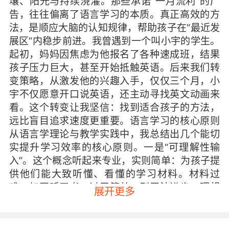
壤、阳光与持续浇灌。那些承诺“一月流利”的广
告，往往偏离了语言学习的本质。真正高效的方
法，是顺应大脑的认知规律，帮助孩子在“最近发
展区”内稳步前进。我曾遇到一个叫小宇的学生。
起初，妈妈因焦虑为他报名了各种速成班，结果
孩子压力巨大，甚至开始抵触英语。后来我们转
变策略，从激发他的兴趣入手，仅仅三个月，小
宇不仅愿意开口说英语，还主动寻找英文动画来
看。这个转变让我坚信：找到适合孩子的方法，
远比盲目追求速度更重要。语言学习的核心原则
从语言学理论与教学实践中，我总结出几个能切
实提升学习效率的核心原则。一是“可理解性输
入”。这个概念听起来专业，实则简单：为孩子提
供他们能大致听懂、看懂的学习材料。材料过
难，如同听天书；过于简单，则无法进步。理想
展开更多
状态是“i+1”——在孩子现有水平上，增加一点点
可接受的挑战。例如，孩子已经掌握了基础动物
词汇，接下来可以接触描述动物习性的短故事，