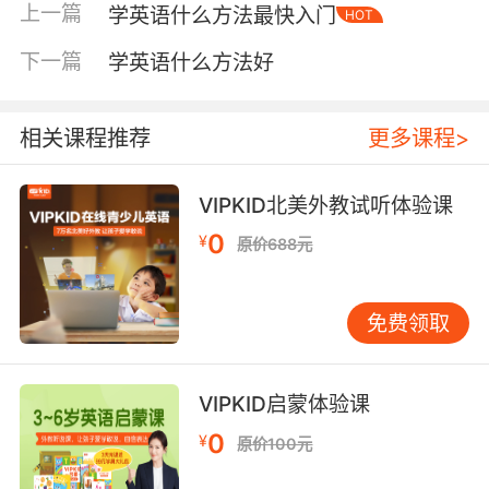
上一篇
学英语什么方法最快入门
HOT
在熟悉的语境中自然吸收少量新词。二是“间隔重
复”。记忆会随时间自然消退，新学的单词若不及
下一篇
学英语什么方法好
时复习，很可能很快遗忘。科学的方法不是一次
性长时间死记硬背，而是在遗忘临界点进行复
习。我通常建议家长，可以在孩子学习新内容后
相关课程推荐
更多课程>
的第1天、第3天、第7天安排简短的回顾，这样记
忆效果最为牢固。分年龄阶段的高效策略不同年
VIPKID北美外教试听体验课
龄段的孩子，认知特点和兴趣点不同，高效学习
0
¥
原价688元
的方法也应有所侧重。启蒙阶段（3-6岁）：在
玩中学，兴趣是关键这个阶段的核心目标是建立
对英语的积极情感联结。切忌强制学习，以免引
免费领取
发反感。家长可以这样做：•将英语儿歌、童谣作
为日常背景音乐，让孩子在无意识中熟悉英语的
语音和节奏。•借助色彩鲜艳、故事有趣的英文绘
VIPKID启蒙体验课
本，指着图画说出简单单词，如“apple”、
0
¥
原价100元
“dog”。•通过游戏互动，如玩“SimonSays”或发
出“Touchyournose”等简单指令，将动作与语言