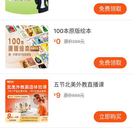
意的，如背单词、学语法；“习得”则是无意识
免费领取
的、自然的，如同母语获取。高效学英语，应尽
力增加“习得”的比重。如何实现？即让英语融入
生活，而非成为“任务”。例如，孩子爱看动画，
100本原版绘本
就看英文原版；爱听故事，就听英文有声书；爱
0
¥
原价288元
玩游戏，就选择有趣的英语学习APP或桌游。当
英语成为获取乐趣的途径，孩子的动力与效率便
会倍增。我认识一位父亲，儿子热衷乐高，他便
免费领取
一起观看英文搭建视频。尽管有些专业词汇不
懂，但通过画面与动手操作，孩子不仅学会了搭
建，还掌握了不少相关英语表达。这种“在做中
五节北美外教直播课
学”的方式，其记忆深度与应用能力，远胜单纯背
9
¥
原价888元
诵。遵循“i+1”渐进原则家长常望子成龙，希望孩
子“跳级”学习，结果往往欲速不达。最有效率的
学习，必是循序渐进的。“i”代表孩子当前水平，
立即购买
“+1”即是略高一点的挑战。例如，孩子现已能认
读CVC单词（如cat，dog），下一步可接触辅音