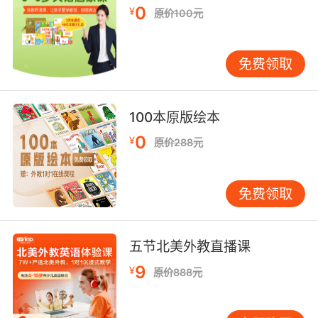
作的习惯。学习语言需要持之以恒的练习，而日
0
¥
原价100元
记这种形式正好为学生提供了一个日常练习写作
的契机。每天花一定的时间来记录自己的生活、
想法和感受，就像是为英语学习注入了一股稳定
免费领取
的水流，日积月累，学生的写作能力会在不知不
觉中得到提升。这种定期写作的习惯一旦养成，
学生不再把写作当作一种任务，而是作为一种自
100本原版绘本
然而然的表达需求，就像我们每天用母语记录生
0
¥
原价288元
活一样。
另一方面，辅导课能够引导学生注重写作的细节
免费领取
和规范。在日记写作中，从单词的拼写、语法的
正确使用，到句子结构的合理性，再到段落的划
分和文章的整体布局，都有严格的要求。老师在
五节北美外教直播课
辅导过程中会针对这些问题进行细致的指导，帮
9
¥
原价888元
助学生逐步纠正错误，完善写作技巧。例如，在
批改日记时，老师会指出学生常见的拼写错误，
如“ Tuesday”错写成“Tuesday” ，或者语法错