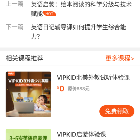
时，思维模式是相对固定的，而切换到英语进行
上一篇
英语启蒙：绘本阅读的科学分级与技术
日记写作，需要学生打破固有的思维定式，按照
赋能
HOT
英语的语言习惯来组织思路。比如，在描述一个
事件时，英语的表达方式可能更注重逻辑性和连
下一篇
英语日记辅导课如何提升学生综合能
贯性，会先总述再分述，或者按照时间、空间等
力？
特定顺序展开。学生在长期的日记写作过程中，
会逐渐适应这种思维方式，不仅在写作上更加得
心应手，而且在英语口语表达和阅读理解方面也
相关课程推荐
更多课程>
会受益匪浅。就像VIPKID所倡导的沉浸式英语学
习理念一样，让学生在真实的语言运用情境中，
VIPKID北美外教试听体验课
自然而然地培养英语思维，从而全面提升英语综
0
¥
原价688元
合能力。
二、培养良好写作习惯
免费领取
良好的写作习惯是学好英语写作的关键，英语日
记辅导课在这方面发挥着重要作用。
一方面，英语日记辅导课能够让学生养成定期写
VIPKID启蒙体验课