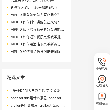
创建个人词汇卡片来帮助记忆？
VIPKID 批改如何助力写作质变？
VIPKID 如何科学讲解英语从句？
VIPKID 如何培养孩子紧急英语能力？
VIPKID 如何通过餐厅点餐教学提升少儿英语应用能力？
VIPKID 如何用酒店场景革新英语教学？
VIPKID 如何用英语日记培养国际化人才？
电话咨询
精选文章
在线咨询
《岩村和朗大自然童话 美文诵读版》绘本简介
sponsorship是什么意思_sponsorship怎么读_音标ˈspɒnsəʃɪp
课程价格
cruller是什么意思_cruller怎么读_音标'krʌlə