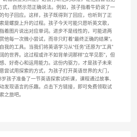
的方式，自然示范正确说法。例如，孩子指着牛奶说了一
的句子回应。这样，孩子既得到了回应，也听到了正
索是螺旋上升的过程。孩子今天可能只愿听英文歌，
指着图片说出对应单词。进步不是线性的，可能进两
赏他每一次微小尝试，而非只盯着“最终正确的结果”。
我的工具。当我们将英语学习从“任务”还原为“工具”
阔的世界。这过程或许不如背单词那样“立竿见影”，但
感、好奇心和运用能力。这份内驱力，才是孩子未来
意尝试用探索的方式，为孩子打开英语世界的大门，
-8岁孩子准备了一节英语探索试听课，课程通过故事、
动发现语言的乐趣。点击下方链接，即可免费领取试
索之旅吧。