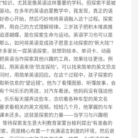
索”知识，尤其是像英语这样重要的学科。但探索不是被
驱动。在多年的英语启蒙教学中，我发现，真正的语
好奇心开始，然后巧妙地将英语融入这个过程。探索
界，用自己的方式理解规律。三岁孩子把积木堆高推
追逐蝴蝶，是在探索生命与运动。英语学习也可以是
那么，如何将英语变成孩子愿意主动探索的“新大陆”？
具许多家长一提英语探索，就想到绘本、单词卡、动画
把英语当作探索其他兴趣的工具，效果往往更佳。例
起，用英语来场“恐龙探险”。可以找来简单的英文恐龙
问时，用简单英语回应。在这个过程中，孩子探索的
取新信息的“望远镜”。他为了看懂图册、听懂故事，会
有个叫乐乐的男孩，对汽车着迷。他妈妈没有强迫他
。乐乐每天摆弄这些车，念叨着各种车型的英文名
要求看相关的英文视频。短短几个月，他掌握的与车
课本还多。这就是探索的力量——当学习与兴趣相
，等待探索发生意大利教育家蒙台梭利提出“有准备的
探索，而是精心布置一个充满语言刺激的环境，然后退