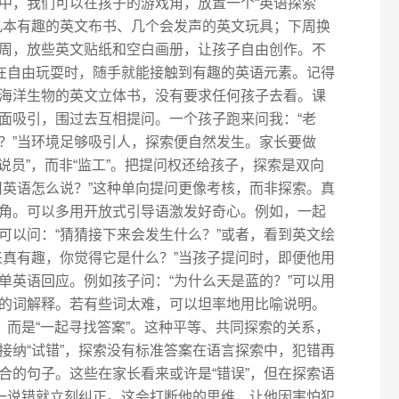
中，我们可以在孩子的游戏角，放置一个“英语探索
几本有趣的英文布书、几个会发声的英文玩具；下周换
周，放些英文贴纸和空白画册，让孩子自由创作。不
他在自由玩耍时，随手就能接触到有趣的英语元素。记得
海洋生物的英文立体书，没有要求任何孩子去看。课
面吸引，围过去互相提问。一个孩子跑来问我：“老
么多腿？”当环境足够吸引人，探索便自然发生。家长要做
解说员”，而非“监工”。把提问权还给孩子，探索是双向
用英语怎么说？”这种单向提问更像考核，而非探索。真
角。可以多用开放式引导语激发好奇心。例如，一起
可以问：“猜猜接下来会发生什么？”或者，看到英文绘
来真有趣，你觉得它是什么？”当孩子提问时，即便他用
单英语回应。例如孩子问：“为什么天是蓝的？”可以用
的词解释。若有些词太难，可以坦率地用比喻说明。
，而是“一起寻找答案”。这种平等、共同探索的关系，
接纳“试错”，探索没有标准答案在语言探索中，犯错再
合的句子。这些在家长看来或许是“错误”，但在探索语
子一说错就立刻纠正。这会打断他的思维，让他因害怕犯