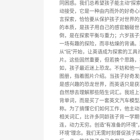
同困惑。我们总希望孩子能主动“探
动接受，它是一种由内而外的好奇心
言探索，恰恰要从保护孩子对世界的
的本质，是孩子用自己的感官触碰世
倒，是在探索平衡与重力；六岁孩子
一场有趣的探险，而非枯燥的背诵。
从“玩”开始，让英语成为探索的工
片。这些固然重要，但若换个思路，
如，孩子最近迷上恐龙。不妨和他一
图册，指着图片介绍。当孩子好奇发
是感兴趣的恐龙世界，而英语只是获
自然想去理解那些陌生词汇。我班上
背单词，而是买了一套英文汽车模型
称。为了搞懂它们如何工作，他主动
相关词汇，比许多同龄孩子背一学期
连，动力无穷。创造“有准备的环境”
环境”理念。我们无需时刻督促孩子