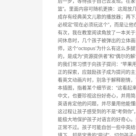
后一步，等待孩子自己去发现。在家
篮”。里面内容可随机更换：这周放
成存有经典英文儿歌的播放器；再下
必规定“现在必须玩这个”，而是让
有次，我在教室阅读角放了一本关于
间休息时，几个孩子被弹出的立体画
师，这个‘octopus’为什么有这
的，是成为“资源提供者”和“偶尔的
的我们常习惯于向孩子提问：“苹果
正的探索，应鼓励孩子成为提问的主
看英文动画片时，别急于解释剧情，
本插图，指着某个细节说：“这看起
中文，也要珍视这份好奇心，并用简
英语肯定他的问题，并尽量用他能懂
这过程让孩子感受到的不是“考倒你”
能极大地保护孩子对语言的好奇心。
正常不过。孩子可能自创一些中英结
境下，却是宝贵的“尝试”。切勿孩