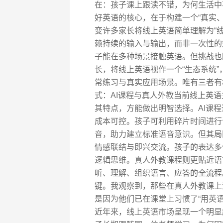
在：孩子课上跟读不错，为何生活中
好英语的核心，在于构建一个“真实、
变许多家长将线上英语简单理解为“
赖持续的输入与输出，而非一次性的
子能在多种场景接触英语。但挑战也
长，将线上英语视作一个“生态系统
常练习与真实应用场景。唯有三者有
式：AI课程与真人外教当前线上英语
其特点，方能做出明智选择。AI课
成本可控。孩子可利用碎片时间进行
音，助力建立标准语音意识。但其局
情感联结与即兴交流。孩子的表达多
逻辑思维。真人外教课程则更贴近语
听、理解、组织语言、应答的全流程
键。我观察到，那些在真人外教课上
是因为他们已在课堂上习惯了“用英
近年来，线上英语市场呈现一个明显