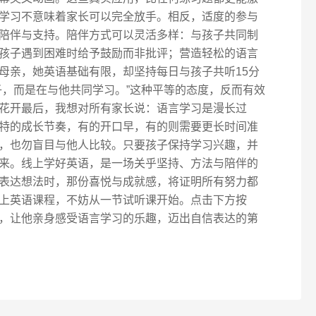
学习不意味着家长可以完全放手。相反，适度的参与
陪伴与支持。陪伴方式可以灵活多样：与孩子共同制
孩子遇到困难时给予鼓励而非批评；营造轻松的语言
母亲，她英语基础有限，却坚持每日与孩子共听15分
子，而是在与他共同学习。”这种平等的态度，反而有效
花开最后，我想对所有家长说：语言学习是漫长过
特的成长节奏，有的开口早，有的则需要更长时间准
，也勿盲目与他人比较。只要孩子保持学习兴趣，并
来。线上学好英语，是一场关乎坚持、方法与陪伴的
表达想法时，那份喜悦与成就感，将证明所有努力都
上英语课程，不妨从一节试听课开始。点击下方按
，让他亲身感受语言学习的乐趣，迈出自信表达的第