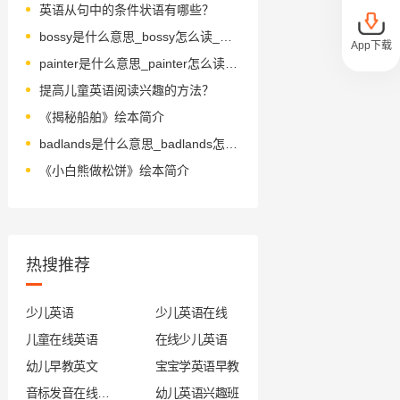
英语从句中的条件状语有哪些？
bossy是什么意思_bossy怎么读_音标'bɒsɪ
App下载
painter是什么意思_painter怎么读_音标ˈpeɪntə(r)
提高儿童英语阅读兴趣的方法？
《揭秘船舶》绘本简介
badlands是什么意思_badlands怎么读_音标'bædlændz
《小白熊做松饼》绘本简介
热搜推荐
少儿英语
少儿英语在线
儿童在线英语
在线少儿英语
幼儿早教英文
宝宝学英语早教
音标发音在线试听
幼儿英语兴趣班