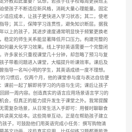
定外教如此重要？试想，若孩子在学校每周更换班主
迫使孩子不断适应新风格，消耗大量心理能量。固定
少适应成本，让孩子更快进入学习状态；其二，使老
指导；其三，保障学习连贯性，避免知识断层。据我
年以上的孩子，其进步速度通常明显快于频繁更换老
，稳定的师生关系能显著降低开口压力。构建完整的
如何最大化学习效果。线上学好英语需要一个完整闭
。许多家长只重视课堂几十分钟，却忽略了预习与复
能让孩子带着问题进入课堂，大幅提升听课效率。课后及
曾指导一名叫小明的学生，其英语成绩一度不理想。
习”的习惯后，仅两个月，他的课堂参与度与表达自信便
：课前一起了解即将学习的内容与生词；课后让孩子
钟回顾一周内容。创造真实的语言应用场景语言学习的
机会，但真正的能力提升发生于课堂之外。我常提醒
无需复杂场景，从日常生活入手即可：用餐时聊聊食
共读英文绘本。这些简单互动，正是在帮助孩子建立
长的孩子，可鼓励他们用英语完成小任务：撰写购物清
幕英文动画。这些真实应用，比任何练习题都更能激