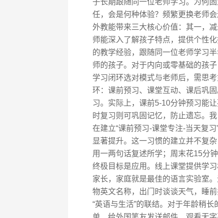
子长期跟随同一位老师学习。为何固
任，会是何种体验？频繁更换老师会
外教能带来三大核心价值：其一，减
师能深入了解孩子特点，提供个性化
的教学经验，跟随同一位老师学习半
师的孩子。对于内向或零基础的孩子
学习闭环选对模式与老师后，需思考
环：课前预习、课堂互动、课后巩固
习。实际上，课前5-10分钟预习
时复习则可巩固记忆，防止遗忘。我
在建立“课前预习-课堂专注-当天复
显著提升。这一习惯的建立并不复杂
用一两句话复述所学；周末花15分
终极目标是应用。线上课堂提供学习
家长，家庭就是最佳的语言实验室。
物英文名称，出门时谈谈天气，睡前
“英语与生活”的联结。对于年龄稍
单、给外国笔友发送邮件、观看无字