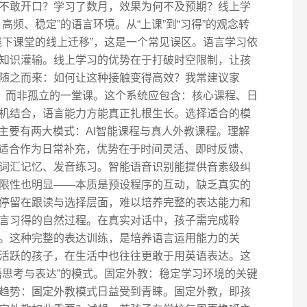
不敢开口？学习了数月，效果为何不及预期？线上学
高频、稳定”的语言环境。从“上课”到“习得”的观念转
线下课堂的线上迁移”，这是一个常见误区。语言学习依
知识灌输。线上学习的优势在于打破时空限制，让孩
随之而来：如何让这种接触变得高效？我常建议家
”，而非孤立的一堂课。这个系统应包含：核心课程、日
机结合，语言能力方能真正扎根生长。选择适合的模
主要有两大模式：AI智能课程与真人外教课程。理解
程适合作为日常补充，优势在于时间灵活、即时反馈、
词汇记忆、发音练习。智能语音识别能提供音素级纠
限性也明显——本质是预设程序的互动，缺乏真实的
停留在跟读与选择层面，难以培养完整的表达能力和
言习得的自然过程。在真实对话中，孩子需完成聆
。这种完整的表达训练，是培养语言运用能力的关
活跃的孩子，在生活中也往往更敢于用英语表达。这
语思考与表达”的模式。固定外教：稳定学习环境的关键
趋势：固定外教模式日益受到青睐。固定外教，即孩