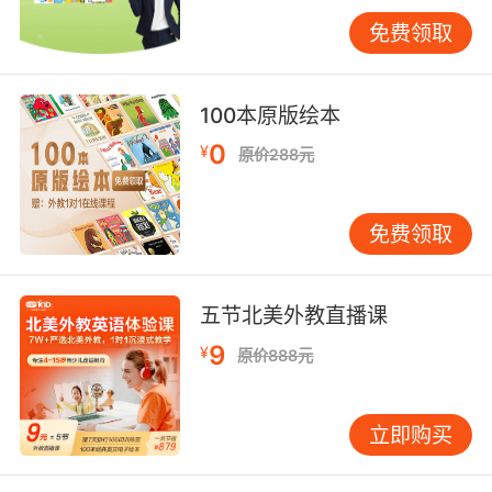
My name is Han meimei（我的名字叫做韩梅
梅）， and I’m a student in the NO.1 Primary
免费领取
School（我是第一小学的一名学生），I’m 6
years old and I am in Class 1（一班的一名6岁
100本原版绘本
的学生），All my teachers are very friendly to
me and I like them all（所有的老师都对我很友
0
¥
原价288元
善并且我也很喜欢他们）。
免费领取
I am tall girl and I have long black traight hair
and big bright eyes（我的个子还是比较高的并
五节北美外教直播课
且我有着长黑直的头发和一双明亮的大眼睛），
9
¥
All my classmates say I’m pretty（我们班的同
原价888元
学们都夸我很好看）
立即购买
My favorite sport is tennis， I often watch