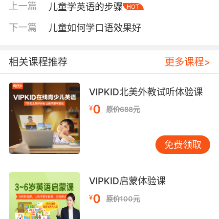
上一篇
儿童学英语的步骤
HOT
易跟唱。每天像背景音乐一样播放15-20分钟，
孩子会在不知不觉中记住。有位妈妈分享，她每
下一篇
儿童如何学口语效果好
天开车送孩子时都放英文儿歌，一个月后，4岁的
女儿突然完整唱出《Twinkle Twinkle Little
Star》，发音标准。这就是“磨耳朵”的力量。 6-9
相关课程推荐
更多课程>
岁的孩子，学习快体现在词汇积累和简单对话
上。此时可引入自然拼读（phonics）。它如同
VIPKID北美外教试听体验课
中文的拼音，帮助孩子建立字母与发音的对应关
0
¥
原价688元
系。掌握后，孩子看到陌生单词也能尝试拼读，
阅读能力会显著提升。我班上7岁的乐乐，学习半
年自然拼读后，阅读水平从牛津阅读树1级跳到4
免费领取
级。他妈妈惊喜地说：“现在他能自己拼读，读故
事书特别有成就感。”这种成就感激发的内在动
力，更能推动进步。 9-12岁的孩子，学习快体现
VIPKID启蒙体验课
在语法理解和表达上。此阶段可开始系统学习语
0
¥
原价100元
法，但方法要巧妙。不建议死记规则，而应通过
大量阅读，在语境中感受语法。例如学习一般过