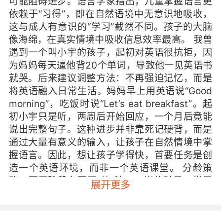
可能阻碍进步。语言学家指出，儿童掌握语言更
依赖于“习得”，即在自然语境中无意识地吸收，
这与成人有意识的“学习”截然不同。孩子的大脑
像海绵，在真实情境中吸收信息效率最高。 我曾
遇到一个叫小宇的孩子，起初对英语很抗拒，因
为妈妈每天逼他背20个单词，导致他一见英语书
就哭。后来建议调整方法：不再强迫记忆，而是
将英语融入日常生活。妈妈早上用英语说“Good
morning”，吃饭时说“Let’s eat breakfast”。起
初小宇只是听，两周后开始回应，一个月后竟能
说出完整句子。这种进步并非靠死记硬背，而是
通过大量有意义的输入，让孩子在自然情境中掌
握语言。因此，想让孩子学得快，首要任务是创
造一个英语环境，而非一个英语课堂。 分龄策
略：不同阶段有不同“快”法 3-6岁的孩子，学习
展开更多
快体现在对声音的敏感和模仿能力上。此阶段核
心是培养语感和兴趣。建议从英文儿歌入手，如
Super Simple Songs系列，旋律简单重复，孩子