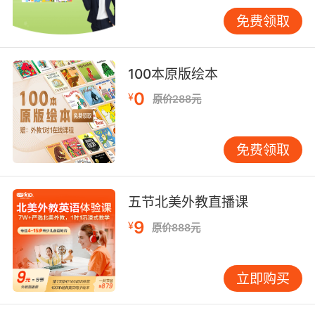
去时，可找包含该时态的小故事，让孩子先读故
免费领取
事，找出动词变化，再模仿写句子。 三大误区：
为什么你的孩子学不快 多年教学中，我发现几个
常见误区严重拖慢学习进度。 误区一：追求“完美
100本原版绘本
输出”。许多家长一听孩子发音不准就立刻纠正，
0
¥
原价288元
结果孩子越来越不敢开口。其实，语言学习初
期，流利度比准确度更重要。就像孩子学说话，
也是从“奶声奶气”开始的。我们应多鼓励、多示
免费领取
范，而非不断打断纠正。 误区二：“翻译思维”。
孩子问“苹果用英语怎么说”，有些家长直接告诉
答案，但更好的做法是拿起苹果说“This is an
五节北美外教直播课
apple”。让孩子建立英语与实物、动作的直接联
9
¥
原价888元
系，而非通过中文翻译。这种思维转变能极大提
高反应速度。 误区三：“孤立学习”。将英语学习
局限在课本和培训班，回家后完全不说不用。语
立即购买
言不用就会生锈。建议家长哪怕英语不好，也可
和孩子一起学。有位爸爸英语只有初中水平，但