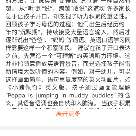
的方法，让“说英语”变得像“说母语”一样自然有
趣。 从“听”到“说”，跨越“敢说”这道坎 许多家长
急于让孩子开口，却忽视了听力积累的重要性。
回顾孩子学习母语的过程：他们出生后经历约一
年的“沉默期”，持续接受大量语言输入，然后才
逐渐说出“爸爸”、“妈妈”等词语。英语口语学习同
样需要这样一个积累阶段。 建议在孩子开口表达
之前，先营造一个“可理解”的英语听力环境。这
并非指随意播放英语背景音，而是选择孩子能借
助情境大致听懂的内容。例如，对于幼儿，可以
选择画面简单、语句重复度高的英文动画片，如
《小猪佩奇》英文版。孩子通过画面能理解
“Peppa is jumping in muddy puddles”的含
义，其语音语调也会自然印入脑海。 当孩子积累
了足够的“听力词汇”，内心其实已准备好表达。
展开更多
此时，家长的任务是帮孩子搭建“敢说”的桥梁。
这座桥的基石是安全感和成就感。切勿急于纠正
孩子的发音或语法错误，以免挫伤他们的勇气。