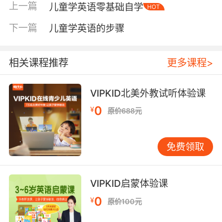
上一篇
儿童学英语零基础自学
HOT
相反，当孩子指着苹果说“apple”时，即使发音不
够标准，也应给予积极回应：“Yes! That’s a red
下一篇
儿童学英语的步骤
apple! You’re so smart!” 这样的正向反馈会让孩
子觉得，“说英语”是能带来快乐和肯定的事。 分
年龄段，找准口语学习的“最近发展区” 不同年龄
相关课程推荐
更多课程>
段的孩子，认知水平和兴趣点不同，口语学习的
目标和方法也应有所侧重。 对于幼儿园阶段（3-
VIPKID北美外教试听体验课
6岁）的孩子，核心是“玩”和“模仿”。目标并非说
0
¥
原价688元
出复杂句子，而是培养对英语语音的敏感度，并
乐于模仿跟读。在家可以玩简单的指令游戏，如
“Touch your nose”、“Jump like a rabbit”。一
免费领取
起唱跳英文儿歌，如《Head, Shoulders, Knees
and Toes》，边唱边做动作。还可以利用玩具进
行角色扮演，例如：“Hello, Mr. Teddy Bear.
VIPKID启蒙体验课
Would you like some tea?” 此阶段，孩子的口语
0
¥
原价100元
输出可能只是单词或简单短语，但这已是宝贵的
开端。 进入小学低年级（6-9岁），孩子的理解