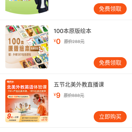
力增强，口语学习可过渡到“完整句子”和“简单场
免费领取
景表达”。可以引导孩子用英语描述日常小事，例
如晚饭后询问：“What did you do at school
today?” 起初孩子可能只用单词回答“play,
100本原版绘本
draw”，家长可以帮其扩展成句：“Oh, you
0
¥
原价288元
played football with friends? That sounds
fun!” 通过这种“填空”和“扩句”的方式，孩子能逐
渐学会组织语言。也可利用绘本，指着画面提
免费领取
问：“What do you think will happen next?” 到
了小学高年级及以上（9岁以上），孩子的逻辑思
维开始发展，口语练习可加入“观点表达”和“简单
五节北美外教直播课
论述”。例如看完一部动画电影后讨论：“Which
9
¥
原价888元
character do you like most? Why?” 鼓励孩子使
用“I think… because…”结构来表达。也可以尝试
主题小演讲，每月选择一个感兴趣的话题，准备
立即购买
一两分钟的发言，如“My Favorite Animal”或“A
Place I Want to Visit”。此阶段应开始注重表达