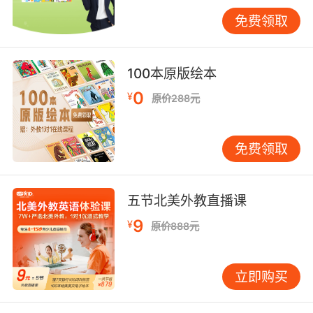
与能力并重孩子面临中考压力，学习需两者兼
免费领取
顾。比起盲目刷题，更重要的是帮助孩子建立知
识体系。例如语法学习，要理解时态间的逻辑关
系；阅读训练要分析文章结构。准备“错题本”，
100本原版绘本
记录错误原因和正确思路，进步会更快。 16-18
0
¥
原价288元
岁：根据规划选择路径高中阶段，孩子需根据未
来规划选择路径。备战高考需提升阅读速度和写
作深度；有留学打算则需提前准备托福、雅思等
免费领取
考试。无论哪条路，都应更注重实际应用能力。
家庭环境中的英语浸润 许多家长觉得自己英语不
好，无法帮助孩子。其实，家庭英语环境不一定
五节北美外教直播课
需要家长流利，关键是为孩子创造接触和使用英
9
¥
原价888元
语的机会。 一位英语水平有限的爸爸，每周会和
孩子一起看一集《Peppa Pig》等英文动画片。
他们不急于理解每个单词，而是关注情节。看完
立即购买
后，爸爸会问：“What did Peppa do today?”孩
子用中文回答也没关系，爸爸再用简单英文重