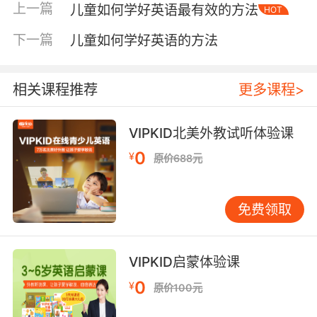
上一篇
儿童如何学好英语最有效的方法
HOT
不同年龄段的孩子，英语学习应有不同侧重点。
有些家长在幼儿园阶段就急着教语法、做练习，
下一篇
儿童如何学好英语的方法
这其实是本末倒置。 3-6岁：建立好感与培养语
感此阶段孩子对声音和节奏敏感，核心是建立对
英语的好感。可每天播放英文儿歌，如Super
相关课程推荐
更多课程>
Simple Songs系列，让孩子在旋律中感受英语韵
律。亲子共读绘本也是好方式，选择画面丰富、
VIPKID北美外教试听体验课
句式重复的绘本，如《Brown Bear, Brown Bear,
0
¥
原价688元
What Do You See?》，读时无需逐字翻译，让孩
子通过图画理解故事。 7-12岁：系统打好基础这
是系统学习的关键期，需打好听说读写基础。但
免费领取
“打好基础”不等于死记硬背。建议建立“校内+课
外”双轨模式。校内确保掌握课本核心；课外可通
过分级阅读拓展，如从牛津阅读树初级开始，每
VIPKID启蒙体验课
天读一本，重点理解故事大意。听力方面，可听
0
¥
原价100元
适合年龄的有声书，如《Charlotte‘s Web》简写
版，每周三次，每次十五分钟。 13-15岁：应试