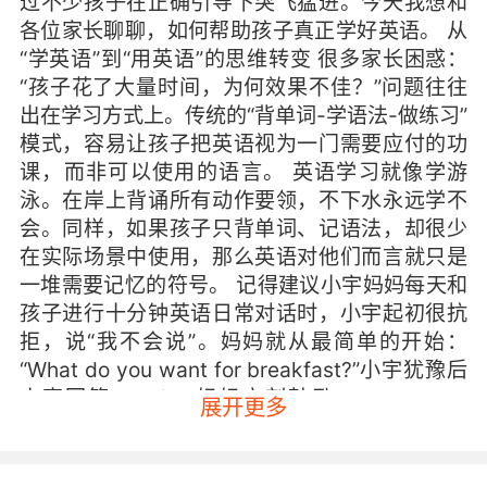
过不少孩子在正确引导下突飞猛进。今天我想和
各位家长聊聊，如何帮助孩子真正学好英语。 从
“学英语”到“用英语”的思维转变 很多家长困惑：
“孩子花了大量时间，为何效果不佳？”问题往往
出在学习方式上。传统的“背单词-学语法-做练习”
模式，容易让孩子把英语视为一门需要应付的功
课，而非可以使用的语言。 英语学习就像学游
泳。在岸上背诵所有动作要领，不下水永远学不
会。同样，如果孩子只背单词、记语法，却很少
在实际场景中使用，那么英语对他们而言就只是
一堆需要记忆的符号。 记得建议小宇妈妈每天和
孩子进行十分钟英语日常对话时，小宇起初很抗
拒，说“我不会说”。妈妈就从最简单的开始：
“What do you want for breakfast?”小宇犹豫后
小声回答：“Milk.”妈妈立刻鼓励：“Good! You
展开更多
want milk.”就这样，从单词到短句，再到简单对
话，小宇渐渐发现英语不是课本上的死知识，而
是可以和妈妈交流的工具。 分阶段把握学习重点