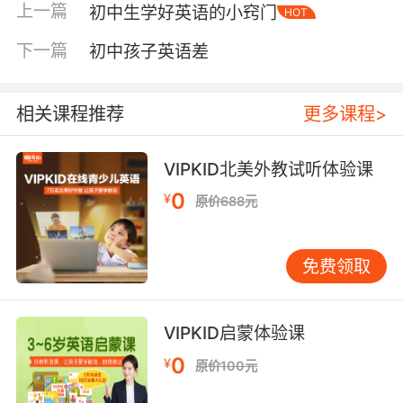
上一篇
初中生学好英语的小窍门
HOT
发音不标准而不敢开口，陷入了“哑巴英语”的困
境。 缺乏真实语言环境也是一个现实问题。英语
下一篇
初中孩子英语差
在我们的日常生活中使用频率不高，孩子缺少实
践机会。语言是需要“用”的，如果只是停留在课
本和试卷上，很难真正掌握。 从“学不好”到“学得
相关课程推荐
更多课程>
好”的转变路径 理解了这些原因，我们来看看具体
该怎么做。我常常建议家长从以下几个方面入
VIPKID北美外教试听体验课
手，帮助孩子重建英语学习的信心和能力。 第一
0
¥
原价688元
步：补足基础短板 如果孩子的基础薄弱，不要急
于求成。可以从最基础的语音开始补起。找一套
适合初中生的自然拼读教程，每天花15-20分
免费领取
钟，和孩子一起学习发音规则。这个过程不必太
严肃，可以变成亲子游戏——比如比赛谁读得更
准确。 我班上曾经有个男孩，初一入学时英语成
VIPKID启蒙体验课
绩只有40多分。我建议他的家长先不要逼他背单
0
¥
原价100元
词，而是从最基础的音标开始。他们每天晚饭后
花20分钟练习，三个月后，这个孩子的发音明显