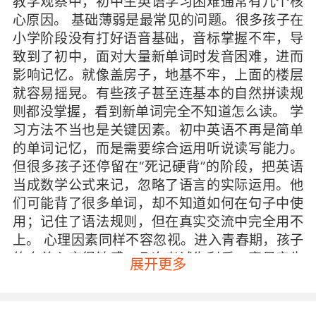
教学观察中，初中生英语学习困难通常有几个核
心原因。 基础薄弱是最常见的问题。很多孩子在
小学阶段没有打好语音基础，音标掌握不牢，导
致到了初中，面对大量新单词时发音困难，进而
影响记忆。就像盖房子，地基不牢，上面的楼层
就容易摇晃。有些孩子甚至连基本的自然拼读规
则都没掌握，看到新单词完全不知道怎么读。 学
习方法不当也是关键因素。初中英语不再是简单
的单词记忆，而是需要综合运用听说读写能力。
但很多孩子还停留在“死记硬背”的阶段，把英语
当成数学公式来记，忽略了语言的实际运用。他
们可能背了很多单词，却不知道如何在句子中使
用；记住了语法规则，但在真实交流中完全用不
上。 心理因素同样不容忽视。进入青春期，孩子
的自尊心变得敏感。几次考试失利后，容易产生
展开更多
“我不行”的固定思维，认为自己没有学英语的天
赋。这种心理暗示会形成恶性循环：越害怕越学
不好，越学不好越害怕。有些孩子甚至因为担心