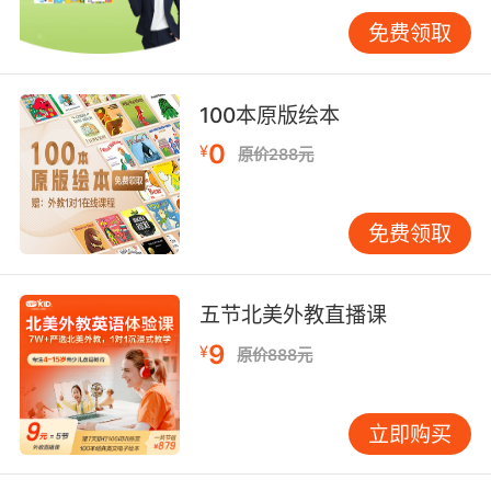
改善，记单词的速度也快了很多。到了初二下学
免费领取
期，他的英语成绩已经稳定在80分以上。 第二
步：调整学习方法 改变“死记硬背”的模式，让英
语学习变得有趣实用。 词汇学习：不要孤立地背
100本原版绘本
单词，而是在句子和语境中学习。比如学习
0
¥
原价288元
“important”这个单词，可以让孩子造几个句子：
“It’s important to have breakfast every day.”
这样既能记住单词，又能掌握用法。 语法掌握：
免费领取
语法不是靠背规则，而是通过大量阅读和模仿来
内化。可以让孩子每天读一小段英文故事，然后
尝试用同样的句型描述自己的经历。 听说训练：
五节北美外教直播课
创造微型语言环境。每天设定15分钟的“英语时
9
¥
原价888元
间”，家庭成员尽量用简单的英语交流。可以从最
简单的开始，比如“What do you want for
dinner?” 不要担心语法错误，重点是敢于开口。
立即购买
第三步：重建学习信心 心理建设比知识传授更重
要。家长要做的不是施压，而是鼓励。 设定小目