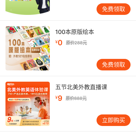
知策略融入语法教学的方式，能使知识留存率提
免费领取
升47%。
三、互动式教学策略
100本原版绘本
传统语法教学常陷入"规则讲解-例句背诵"的循环
模式。VIPKID借助AI技术实现教学范式转型：在
0
¥
原价288元
时态教学中，虚拟外教会根据学生实时回答动态
调整情境难度，当学生混淆be going to与will
免费领取
时，系统自动生成"天气预报员播报""旅行计划讨
论"等梯度任务。这种自适应学习路径使语法练习
效率提升3倍。
五节北美外教直播课
牛津大学应用语言学教授Michael McCarthy指
9
¥
原价888元
出："语法教学应像解剖刀般精准，又如拼图般有
趣。"VIPKID开发的"语法探险岛"项目印证了这一
理念。学生通过修复时空穿越者的语言故障（如
立即购买
中世纪骑士误用现代时态）、破解外星文明的语
法密码等沉浸式任务，在解决问题过程中自然掌