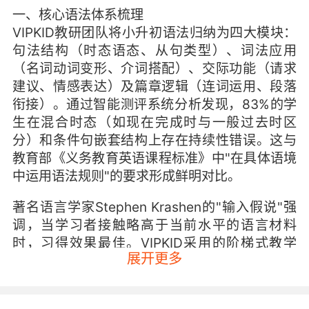
一、核心语法体系梳理
VIPKID教研团队将小升初语法归纳为四大模块：
句法结构（时态语态、从句类型）、词法应用
（名词动词变形、介词搭配）、交际功能（请求
建议、情感表达）及篇章逻辑（连词运用、段落
衔接）。通过智能测评系统分析发现，83%的学
生在混合时态（如现在完成时与一般过去时区
分）和条件句嵌套结构上存在持续性错误。这与
教育部《义务教育英语课程标准》中"在具体语境
中运用语法规则"的要求形成鲜明对比。
著名语言学家Stephen Krashen的"输入假说"强
调，当学习者接触略高于当前水平的语言材料
时，习得效果最佳。VIPKID采用的阶梯式教学
展开更多
法，将复杂语法分解为200+个微知识点，每个知
识点配备3种真实生活场景。例如在讲解现在完成
时，会同步呈现"环保主题演讲""个人成长记