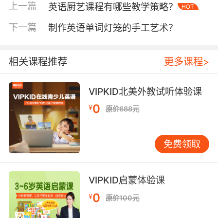
录""科技发展报告"等差异化语境，帮助学生建立
上一篇
英语厨艺课程有哪些教学策略？
HOT
语法形式与语义功能的认知关联。
下一篇
制作英语单词灯笼的手工艺术？
二、常见错误与对策
教学数据显示，六年级学生在物主代词
相关课程推荐
更多课程>
（my/mine混淆）、不规则动词（lie/lay误
用）、条件句（if从句时态处理）三类知识点错误
率超过65%。VIPKID自主研发的"错误模式分析
VIPKID北美外教试听体验课
系统"发现，这些失误多源于母语负迁移和机械记
0
¥
原价688元
忆。例如"I have done my homework"常被写
成"I have did my homework"，反映出学生对动
词原形还原规则的理解缺失。
免费领取
针对该现象，VIPKID创新推出"三维纠错法"：通
过动画演示语法规则的形成过程（如动词过去式
VIPKID启蒙体验课
演变史），设计"语法诊所"游戏让学生互相诊断
0
¥
原价100元
病句，建立"错误档案"跟踪个体进步轨迹。哈佛
大学教育研究院2022年的研究证实，这种将元认