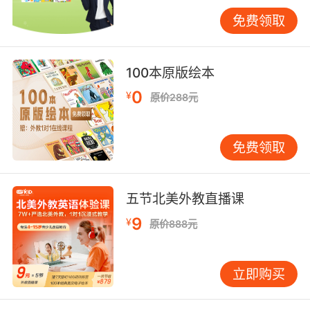
证 除了日常观察，一些工具能提供更客观的参
免费领取
考。 标准化测试（如剑桥少儿英语、小托福）能
提供特定时间点的能力参照，但需谨记，它仅是
工具之一，并非全貌。 阅读分级体系（如蓝思、
100本原版绘本
AR分级）是极佳的评估工具。孩子若能独立、流
0
¥
原价288元
畅阅读某级别读物并理解主旨，其阅读能力便大
致对应该级别。 成长档案袋：定期收集孩子的作
业、录音、作品等，建立个人学习档案。定期回
免费领取
顾，能清晰追踪进步轨迹，精准发现待强化领
域。 情景模拟评估：创设餐厅点餐、商店购物等
真实场景，观察孩子能否用英语完成任务。此法
五节北美外教直播课
最能反映语言的实际应用能力。 避开常见误区：
9
¥
原价888元
科学评估，健康发展 评估过程中，需警惕几个常
见误区。 误区一：唯词汇量论。词汇是基础，但
语言能力不等于词汇堆砌。语言的终极目标是有
立即购买
效沟通。 误区二：过度纠错。学习过程中出现错
误是正常现象。若孩子每次开口都忙于被纠正语