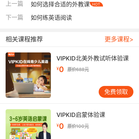
上一篇
如何选择合适的外教课
HOT
题？对大龄孩子，可进一步观察其处理不同文体
文本的能力。 写作能力随年龄变化显著。评估时
下一篇
如何练英语阅读
需关注拼写、语法、内容组织与逻辑性，以及创
意表达的水平。 分龄评估重点：因龄施策，目标
各异 不同年龄段，学习目标与评估侧重点应有所
相关课程推荐
更多课程>
不同。 3-6岁启蒙期：重点在于兴趣与语音意
识。能跟唱英文儿歌、听懂简单课堂指令、乐于
VIPKID北美外教试听体验课
模仿发音，便是成功。 7-9岁基础期：孩子开始
0
¥
原价688元
接触自然拼读与基础语法。可观察其能否自主阅
读分级读物、进行基本日常交流。词汇量是参
考，但更关键的是词汇在真实场景中的运用。
免费领取
10-12岁发展期：评估应关注对稍复杂文本的理
解、个人观点的英语表达，以及写作中初步显现
的逻辑性。此阶段可适度参考标准化测试。 13岁
VIPKID启蒙体验课
以上提高期：英语逐渐转化为学习工具。评估重
0
¥
原价100元
点转向学术能力，如用英语做笔记、写报告、参
与讨论等。 实用工具与方法：客观参考，多元印