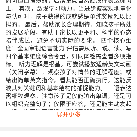
尚可但口语薄弱，后续重点自然应放在表达练习
上。 其次，激发学习动力。当进步被客观地量化
与认可时，孩子获得的成就感是单纯奖励难以比
拟的。 最后，帮助家长合理期待。知晓孩子所处
的发展阶段，有助于家长以更平和、科学的心态
陪伴成长，避免不切实际的要求。 四个核心维
度：全面审视语言能力 评估需从听、说、读、写
四个基本维度综合考量，如同体检需查看多项指
标。 听力理解是根基。可尝试播放适龄英文动画
（关闭字幕），观察孩子对情节的理解程度；或
给出简单英文指令，看其能否正确执行。这能反
映其对关键词和基本结构的捕捉能力。 口语表达
需细致观察。注意孩子是仅能输出单词，还是可
以组织完整句子；仅限于应答，还是能主动发起
对话；发音是否清晰。定期录制孩子说英语的音
展开更多
频，数月后对比，进步将一目了然。 阅读能力超
越识字量，重在理解。孩子阅读英文绘本时，是
机械跟读，还是能理解故事脉络并回答相关问