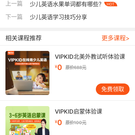
但是她坚韧、机智并且不轻言放弃，与同伴摆脱了一个又
上一篇
少儿英语水果单词都有哪些？
HOT
一个险境。孩子在学习英语的同时也能被这样的精神感
下一篇
染，对他们的学习成长都是非常有帮助的。
少儿英语学习技巧分享
少儿英语学习动画推荐《米罗的墨菲定律》
相关课程推荐
更多课程>
这是迪士尼
2016年出品的动画片，动画的主人公是迈罗·
墨菲，他是著名的心理学概念“墨菲定律”中那个墨菲的后
人。不过他作为学校里小有名气的扫把星，可以说是走到
VIPKID北美外教试听体验课
哪儿，哪儿就得出事，不过他自己的心理素质却好的不得
0
¥
原价688元
了。在好朋友梅丽莎和扎克的陪伴下，带领着大家展开了
每天不重样的生活大冒险。尽管主人公的运气不佳但是他
性格乐观、尊重朋友，他也懂得将障碍当作创造性解决问
免费领取
题的机会，学习英语的同时也能培养孩子健康的性格。
少儿英语学习动画推《百变小露露》
VIPKID启蒙体验课
0
¥
原价100元
这是美国
PBS Kids Sprout 在2014年出品的动画片，小主
人公Luna最喜欢的一件事就是研究科学，并且她还会问“为