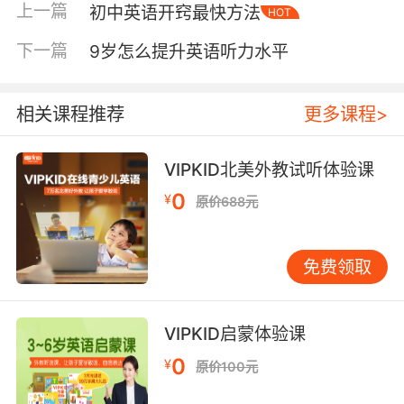
上一篇
初中英语开窍最快方法
HOT
现"enormous teeth"“enormous body”
“enormous appetite”。他读得津津有味，一个周
下一篇
9岁怎么提升英语听力水平
末就把这个词用得滚瓜烂熟，还跟他妈妈说"妈妈
的包是enormous的"，把妈妈逗得不行。你看，
当单词和孩子的兴趣、情绪挂上钩，记忆就变成
相关课程推荐
更多课程>
了一件自然而然的事。 说完"遇见"，再说"使
用"。这是很多家庭英语启蒙里最容易被忽略的一
VIPKID北美外教试听体验课
环。孩子读了很多书、听了很多音频，词汇量看
0
¥
原价688元
起来不小，但一到开口说或者动笔写的时候，那
些词就像躲起来了一样，怎么都想不起来。原因
很简单：输入和输出之间，隔着一道需要刻意练
免费领取
习的坎。 让孩子"使用"单词，不一定要正襟危坐
地造句。生活中到处都是机会。逛超市的时候，
可以让孩子用学过的词描述看到的东西；看完一
VIPKID启蒙体验课
集动画片，问问孩子刚才发生了什么，鼓励他用
0
¥
原价100元
上刚听到的词；甚至可以在家里搞一个小小的"英
语角"，每天花五分钟，全家人只用英语聊一件小