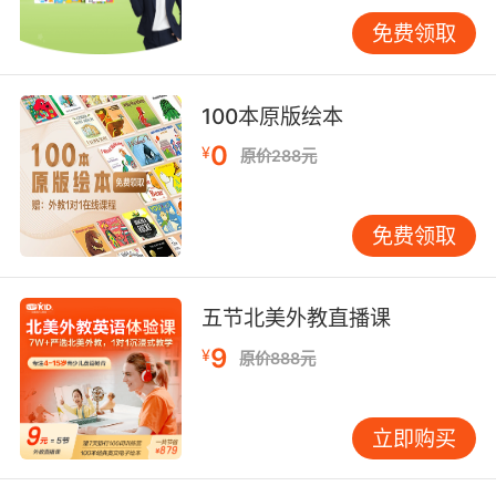
事。关键不在于说得有多准确，而在于让孩子的
免费领取
大脑习惯"把单词调取出来用"这个动作。每成功
调取一次，这个单词在大脑里的神经连接就加固
一层。 还有一个绕不开的话题，就是复习的节
100本原版绘本
奏。很多家长让孩子背完单词就扔一边，等到周
0
¥
原价288元
末再来个"大复习"，结果发现忘得差不多了。这
不是记忆力不好，而是复习的时间点没踩对。大
脑的遗忘是有规律的，学完后的第一天忘得最
免费领取
快，之后遗忘速度逐渐放缓。所以最省力的做法
是：当天学、当天复习，隔一天再复习一次，然
后隔三天、隔一周、隔一个月各复习一次。每次
五节北美外教直播课
复习花的时间都不长，但效果比集中突击好得
9
¥
原价888元
多。这个道理就像健身，每天练二十分钟比周末
猛练三小时更有效，也更不容易受伤。 把这些方
法串起来，一个完整的单词学习闭环就出来了：
立即购买
先让孩子在有趣的阅读或视听材料里遇到新词，
在上下文里猜一猜意思，查一下确认，然后马上