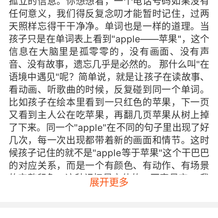
孤立的信息。你想想看，一个电话号码如果没有
任何意义，我们得反复念叨才能暂时记住，过两
天照样忘得干干净净。单词也是一样的道理。当
孩子只是在单词表上看到"apple——苹果"，这个
信息在大脑里是孤零零的，没有画面、没有声
音、没有故事，遗忘几乎是必然的。 那什么叫"在
语境中遇见"呢？简单说，就是让孩子在读故事、
看动画、听歌曲的时候，反复碰到同一个单词。
比如孩子在绘本里看到一只红色的苹果，下一页
又看到主人公在吃苹果，再翻几页苹果从树上掉
了下来。同一个"apple"在不同的句子里出现了好
几次，每一次出现都带着新的画面和情节。这时
候孩子记住的就不是"apple等于苹果"这个干巴巴
的对应关系，而是一个有颜色、有动作、有场景
的完整印象。这种记忆是立体的，不容易忘。 我
展开更多
教过一个三年级的孩子，他对"enormous"这个词
怎么都记不住，抄了十遍还是忘。后来我给他找
了一本讲恐龙的英文绘本，里面反复出