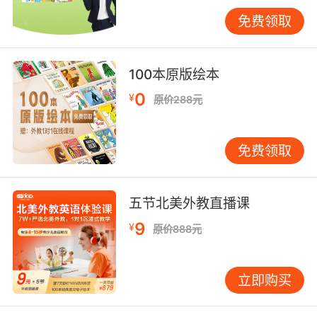
能不断累积阅读自信：我听得懂、我猜得到、我
免费领取
也能参与。 把自然拼读用在“看得见的地方” 很多
家长听过自然拼读，但在家操作时容易走向两
端：要么完全不教，要么天天拿字母表训练。更
100本原版绘本
合适的做法，是把拼读当成“读书时顺手用一下”
0
¥
原价288元
的工具。 比如读到 cat，手指轻点三下：c-a-t，
引导孩子把三个音连起来；读到 ship，顺便告诉
孩子 sh 常常一起出现，像一个“组合音”。解释不
免费领取
需要长，10秒够了，关键是马上回到故事里，让
孩子明白：拼读不是额外的功课，而是帮助我把
书读下去的钥匙。孩子更小、注意力短，就把目
五节北美外教直播课
标降到“能听到开头音”：看到 dog 说 /d/，看到
9
¥
原价888元
ball 说 /b/，任务小、完成率高，更愿意继续。
用“可预测的日常”把阅读变成习惯 阅读能力的提
升离不开稳定输入。真正有效的不是偶尔读半小
立即购买
时，而是每天10-15分钟的固定时间。建议把阅读
嵌进最不容易被打断的时段：睡前、洗澡后、晚