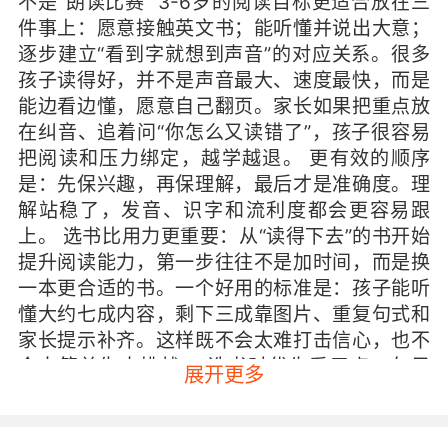
不是“朗读比赛” 3-6岁的阅读目标更适合放在三
件事上：愿意接触英文书；能听懂并说出大意；
逐步建立“看到字就想到声音”的对应关系。很多
孩子读得好，并不是声音最大、速度最快，而是
能边看边懂，愿意自己翻页。家长如果把重点放
在纠音、追着问“你怎么又读错了”，孩子很容易
把阅读和压力绑定，越学越退。 更有效的顺序
是：先保兴趣，再保理解，最后才是准确度。理
解站稳了，发音、识字和流利度都会更容易跟
上。 选书比用力更重要：从“读得下去”的书开始
提升阅读能力，第一步往往不是加时间，而是换
一本更合适的书。一个好用的标准是：孩子能听
懂大约七成内容，剩下三成靠图片、重复句式和
家长提示补齐。这样既不会太难打击信心，也不
会太简单失去挑战。 选书时优先看三点：句子
展开更多
短、重复多、有固定句型（孩子容易预测下一
句）；图片信息量大，不靠识字也能猜到情节；
主题贴近生活，如吃饭、睡觉、动物、交通、情