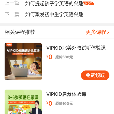
上一篇
如何提起孩子学英语的兴趣
HOT
绪、家庭等。孩子目前只愿意看图也没关系，看
图讲故事本身就是阅读能力的起点——阅读的本
下一篇
如何激发初中生学英语兴趣
质是理解信息，而不是机械拼读。 亲子共读要
“演”，不要“讲课” 不少家长共读时容易进入“老师
模式”：逐词翻译、逐句讲解，孩子听两分钟就走
相关课程推荐
更多课程>
神。幼儿阶段更需要“演读”——用表情、动作、
声音高低把故事演出来，让孩子先爱上故事，再
VIPKID北美外教试听体验课
慢慢爱上文字。 在家可以用简单的“三遍法”，每
0
¥
原价688元
一遍目标不同：第一遍只享受故事：家长读、孩
子看图听，不打断、不纠错，读完只问一个轻松
问题，比如“你最喜欢哪一页？”第二遍让孩子参
免费领取
与：读到重复句时停一下，让孩子补最后一个词
或短语，比如每页都出现的“Good night”，说出
来就立刻翻页，保持节奏。第三遍把书变成游
VIPKID启蒙体验课
戏：让孩子当“小老师”指图，家长故意把动物或
0
¥
原价100元
颜色读错，让孩子来纠正。孩子会更投入，因为
这时他是在“赢”，不是在“被教”。 这种共读方式