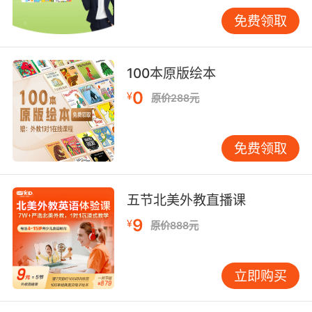
线，孩子学到的词和句子往往带着情境：洗澡时
免费领取
说“wash”“bubbles”，吃水果时说“apple”
“banana”，出门时说“shoes”“hat”，收玩具时说
“clean up”。这些词是“用出来的”，孩子知道什么
100本原版绘本
时候用、怎么用，记得更牢，也更愿意开口。 不
0
¥
原价288元
少家长担心自己英语不好教不了，其实启蒙阶段
更看重亲子互动的自然输入。家长用非常简单的
句型反复说就够了，比如“Let’s…”“Where is…?”
免费领取
“Good job.”“Try again.”，孩子会在重复里慢慢理
解，并在某一天突然冒出一句英语回应，让你惊
喜。 好处五：形成积极的学习情绪，减少后期挫
五节北美外教直播课
败感 英语学习不仅是知识，更是情绪体验。启蒙
9
¥
原价888元
阶段如果孩子体验到“听得懂一点、说得出一点、
被肯定一点”，他对英语的情绪就会更正向。相
反，如果一开始就用抄写、默写、频繁纠错推
立即购买
进，孩子很容易把英语和压力绑定，后面越学越
抗拒。 很多启蒙阶段以听故事、唱歌、动作游戏