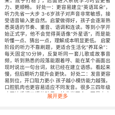
来。底子打稳了，后面进入系统学习时会更省
力、更顺畅。 好处一：更容易建立“英语耳朵”，
听力先省一大步 3-6岁孩子对声音非常敏感，接
受语音输入更自然。启蒙做得好，孩子会逐渐熟
悉英语的节奏、重音、语调和连读。等到小学开
始正式学，他不会觉得英语像“外星语”，而是能
听懂一点、猜出一点，理解成本明显更低。 启蒙
阶段的听力不靠刷题，更适合生活化“养耳朵”：
每天固定10分钟，反复听同一套儿歌或故事音
频，听到熟悉的段落能跟着哼、能在某个画面出
现时说出一句台词，就已经在建立语感。看起来
慢，但后期听力提升会更快。 好处二：发音更容
易到位，开口阻力更小 孩子越小模仿能力越强，
口腔肌肉也更容易适应不同发音。很多三四年级
才开始重视口语的孩子，并非学不会，而是中文
展开更多
发音习惯已经固定，遇到某些音会下意识用中文
方式替代，越纠正越紧张，越紧张越不敢说。 启
蒙阶段如果在轻松氛围里多听多模仿，孩子会把