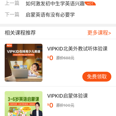
上一篇
如何激发初中生学英语兴趣
HOT
英语当成“另一套好玩的声音”，而不是考试任
务。哪怕只会说很短的句子，比如“Look!”“I like
下一篇
启蒙英语有没有必要学
it.”“No, thank you.”，也比背一长串单词更能建立
开口信心。信心一旦建立，后面学语法、阅读和
写作都会更顺。 好处三：把“学习”变成“习惯”，
相关课程推荐
更多课程>
为小学英语打底 英语学习最怕断断续续。启蒙的
本质是在培养稳定的语言接触习惯：每天一点
VIPKID北美外教试听体验课
点、反复出现、自然复习。很多孩子到了小学才
0
¥
原价688元
开始学，课程和作业一多，英语容易变成“周末再
说”。而有启蒙基础的孩子更能接受每天10-20分
钟的英语时间，因为他已经把这件事当作日常的
免费领取
一部分。 启蒙阶段不必追求“学到多高级”，更重
要的是“能不能长期坚持”。坚持的关键也不在于
家长讲得多专业，而在于流程稳定：听一段、跟
VIPKID启蒙体验课
一句、玩一个小互动、自然收尾。孩子在可预期
0
¥
原价100元
的节奏里更有安全感，也更愿意配合。 好处四：
词汇和表达更“活”，不靠死记硬背 启蒙走对路