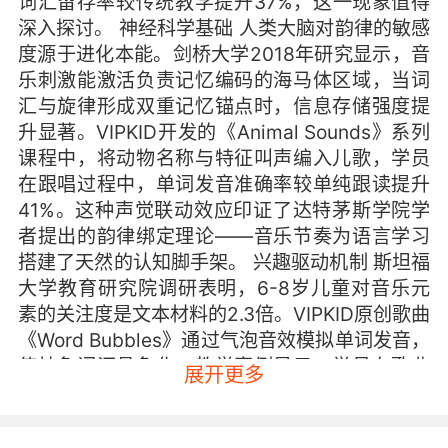
词汇留存率较传统教学提升37%，这一现象值得
深入探讨。 神经科学基础 人类大脑对韵律的敏感
度源于进化本能。剑桥大学2018年研究显示，音
乐刺激能激活负责记忆编码的海马体区域，当词
汇与旋律形成双重记忆锚点时，信息存储强度提
升显著。VIPKID开发的《Animal Sounds》系列
课程中，将动物名称与特征叫声编入儿歌，学员
在跟唱过程中，单词发音准确率较单纯跟读提升
41%。这种声觉联动效应印证了达特茅斯学院学
者提出的韵律绑定理论——音乐节奏为语言学习
搭建了天然的认知脚手架。 兴趣驱动机制 斯坦福
大学教育研究院调研表明，6-8岁儿童对音乐元
素的关注度是文本材料的2.3倍。VIPKID原创歌曲
《Word Bubbles》通过气泡音效模拟单词发音，
使抽象词汇具象化。教学案例显示，学员在歌曲
展开更多
情境中主动输出词汇的频率，是传统闪卡教学的
5.7倍。这种参与度差异源于音乐触发的多巴胺分
泌机制，正如《音乐神经学刊》所述，节奏游戏