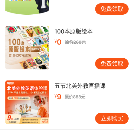
于知识建构的论述。 教学实施策略 有效实施需把
免费领取
握三大原则：首先是i+1难度适配，纽约州立大学
研究建议歌曲语速应控制在每分钟80-100拍；其
次是多模态协同，伦敦大学实验证明配合肢体律
100本原版绘本
动可使记忆保持率提升28%；最后是个性化改
0
¥
原价288元
编，VIPKID教师会将学员姓名嵌入《Name
Song》，使词汇学习产生情感联结。数据显示，
经过3个月系统训练，83%的学员能自发创编简
免费领取
单歌词，标志着从被动接受到主动创造的质变。
当前实践中仍存在两大挑战：其一是将系统性教
学目标与歌曲趣味性的平衡，其二是对不同节奏
五节北美外教直播课
敏感度的个性化适配。未来发展方向可聚焦AI智
9
¥
原价888元
能编曲系统开发，通过分析学员声纹特征生成定
制化旋律；同时加强家庭场景延伸，开发亲子共
学版音乐互动APP。正如VIPKID教学研究院负责
立即购买
人所言：歌曲法不应止于课堂热闹，更要构建语
言思维的音乐图谱。唯有将音乐要素深度嵌入语