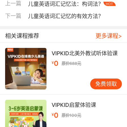
上一篇
儿童英语词汇记忆法：构词法？
HOT
能持续激发前额叶皮层的活跃度，维持20分钟以
上的高效学习状态。 记忆强化路径 麻省理工学院
下一篇
儿童英语词汇记忆的有效方法？
媒体实验室的追踪实验揭示，歌曲中的重复段落
能使词汇回忆率提升至78%，远超间隔重复法的
52%。VIPKID《Daily Routines》课程采用晨间
相关课程推荐
更多课程>
洗漱主题歌曲，通过场景化歌词设计，使牙刷、
毛巾等生活词汇在72小时内回忆准确率达到
VIPKID北美外教试听体验课
91%。这种记忆优势源自音乐的时间结构化特
0
¥
原价688元
性，正如认知心理学家乔治·米勒指出的：旋律为
信息序列提供了天然的组块框架。 文化渗透维度
语言习得本质是文化内化过程。伯克利音乐学院
免费领取
与北京师范大学的联合研究表明，包含文化元素
的英语童谣能提升35%的语境理解力。
VIPKID《Festival Fun》课程将圣诞节颂歌与春
VIPKID启蒙体验课
节童谣进行跨文化编排，学员不仅掌握12组节日
0
¥
原价100元
词汇，更在对比中建立文化认知坐标系。这种立
体化输入方式，契合维果茨基社会文化理论中关