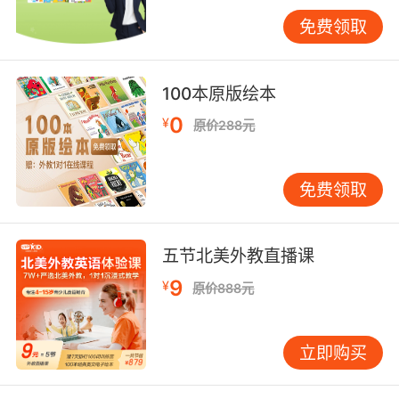
dressed”。每天同流程就是天然复习。 2）吃饭
免费领取
与点心用孩子立刻用得上的表达：“I want…”
“More, please”“All done”“Yummy”。比如递水果
时先停一下，等孩子说“I want apple”再给，让他
100本原版绘本
感受到英语能“换来结果”，动力会明显提升。 3）
0
¥
原价288元
收纳与家务把“Clean up”“Put it here”“One
more”“Great job”变成固定口令。很多孩子喜欢
在“游戏规则”里完成任务，只要语气轻松，英语
免费领取
反而更好用。 4）玩耍与角色扮演玩玩具最适合
自然输出：小汽车就说“Go/Stop/Fast/Slow”；
过家家就说“Tea, please”“Here you are”“Thank
五节北美外教直播课
you”。不必长句，短词短句就足够。 绘本、动
9
¥
原价888元
画、儿歌怎么选：少而精，反复听熟 资源太多反
而让人焦虑。6岁启蒙选材料记住一个原则：孩子
看得懂情节、听得懂大意、愿意反复听同一套。
立即购买
不要追求“更难更高级”，而要追求“更熟更能用”。
绘本优先选情节清晰、重复句多的，一本书反复