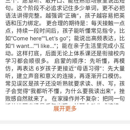
三个：愿意听、敢开口、能在熟悉场景里说出短
句。这个阶段不必追求记住多少单词，更不必把
语法讲得完整。越强调“正确”，孩子越容易把英
语和压力绑定。 更合理的期待是：每天接触一点
点，持续一段时间后，孩子能听懂常见指令，比
如“Come here”“Let’s go”；能说出高频表达，比
如“I want…”“I like…”；能在亲子生活里完成小互
动。这样打底，后面无论上体系课还是衔接校内
学习都会顺很多。 启蒙的顺序：先听懂，再模
仿，再表达 6岁孩子更接近“母语习得”：先大量
听，建立声音和意义的连接，再逐渐开口模仿。
常见误区是孩子还没听熟就要求读、拼、写，孩
子会觉得“我都听不懂，为什么要我读出来”，挫
败感自然就来了。 在家操作并不复杂：把同一句
话放进固定场景反复出现，并配合动作或情境，
展开更多
让孩子不靠翻译也能懂。比如每天出门前都说
“Put on your shoes”，同时指鞋、做穿鞋动作。
连续一两周，孩子听到这句话就去找鞋，说明“听